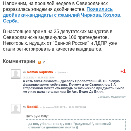
Напомним, на прошлой неделе в Северодвинск
разразилась эпидемия двойничества.
Появились
двойники-кандидаты с фамилий Чиркова, Козлов,
Серба.
В настоящее время на 25 депутатских мандатов в
Северодвинске выдвинулось 106 претендентов.
Некоторых, идущих от "Единой России" и ЛДПР, уже
стали регистрировать в качестве кандидатов.
Комментарии
+1
Roman Kapustin
#6
(c нами с
06.03.2015)
26.07.2022 06:46
А есть такая личность- Древарх Просветленный. Он любую
фамилию может себе взять. Почему и не Старожилоф? А
Старожилов может что-нибудь экзотическое придумать. Была
же у нас дама по фамилии Де Арт. Будет Де Билл.
Сообщить модератору
Rook81
#5
(c нами с 18.07.2019)
26.07.2022 00:34
Цитирую Billy:
да нет, у больно вид у него "радужный", не всякий
отважится двойником пойти ))