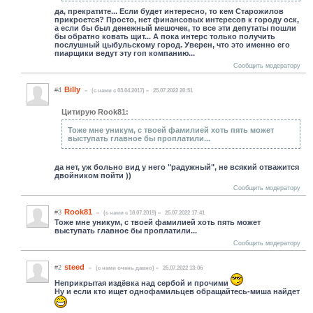
да, прекратите... Если будет интересно, то кем Старожилов
прикроется? Просто, нет финансовых интересов к городу оск,
а если бы был денежный мешочек, то все эти депутаты пошли
бы обратно ковать щит... А пока интерс только получить
послушный цыбульскому город. Уверен, что это именно его
пиарщики ведут эту гоп компанию...
Сообщить модератору
Billy
#4
(c нами с 03.04.2017)
25.07.2022 20:51
Цитирую Rook81:
Тоже мне уникум, с твоей фамилией хоть пять может
выступать главное бы проплатили...
да нет, уж больно вид у него "радужный", не всякий отважится
двойником пойти ))
Сообщить модератору
Rook81
#3
(c нами с 18.07.2019)
25.07.2022 17:41
Тоже мне уникум, с твоей фамилией хоть пять может
выступать главное бы проплатили...
Сообщить модератору
steed
#2
(c нами очень давно)
25.07.2022 13:06
Неприкрытая издёвка над сербой и прочими
Ну и если кто ищет однофамильцев обращайтесь-миша найдет