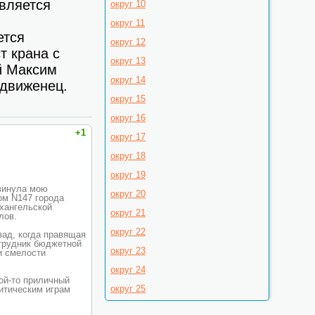
является
округ 10
округ 11
ется
округ 12
т крана с
округ 13
й Максим
округ 14
ыдвиженец.
округ 15
округ 16
+1
округ 17
округ 18
округ 19
двинула мою
округ 20
ом N147 города
хангельской
округ 21
лов.
округ 22
зад, когда правящая
отрудник бюджетной
округ 23
и смелости
округ 24
ой-то приличный
округ 25
литическим играм