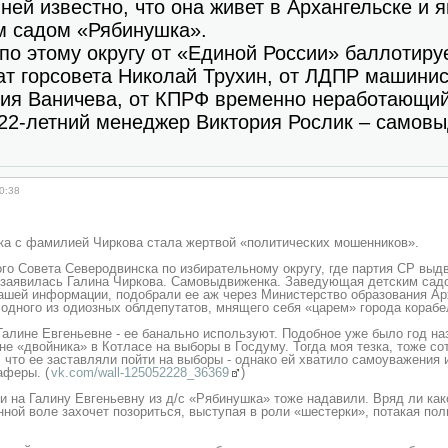
ней известно, что она живет в Архангельске и 
м садом «Рябинушка».
 по этому округу от «Единой России» баллотиру
т горсовета Николай Трухин, от ЛДПР машинис
ия Ваничева, от КПРФ временно неработающи
 22-летний менеджер Виктория Рослик – самов
0:38
ка с фамилией Чиркова стала жертвой «политических мошенников».
го Совета Северодвинска по избирательному округу, где партия СР вы
а заявилась Галина Чиркова. Самовыдвиженка. Заведующая детским сад
нашей информации, подобрали ее аж через Министерство образования Ар
 одного из одиозных облдепутатов, мнящего себя «царем» города корабе
алине Евгеньевне - ее банально используют. Подобное уже было год на
не «двойника» в Котласе на выборы в Госдуму. Тогда моя тезка, тоже с
 что ее заставляли пойти на выборы - однако ей хватило самоуважения 
аферы. (
vk.com/wall-125052228_36369
)
и на Галину Евгеньевну из д/с «Рябинушка» тоже надавили. Вряд ли как
нной воле захочет позориться, выступая в роли «шестерки», потакая по