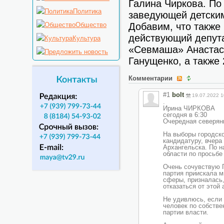
Галина Чиркова. По 
Политика
заведующей детски
Общество
Добавим, что также
действующий депута
Культура
«Севмаша» Анастас
Ганущенко, а также
Комментарии
#1
bolt
19.07.2022 1
.
Ирина ЧИРКОВА
сегодня в 6:30
Очередная северян
На выборы городско
кандидатуру, вчер
Архангельска. По 
области по просьбе
Очень сочувствую Г
партия приискала м
сферы, призналась,
отказаться от этой 
Не удивлюсь, если 
человек по собстве
партии власти.