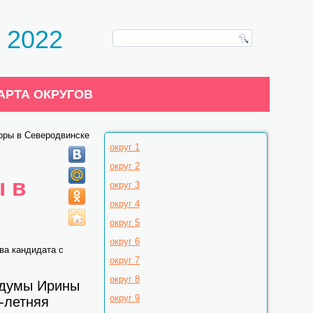
 2022
АРТА ОКРУГОВ
оры в Северодвинске
округ 1
округ 2
 в
округ 3
округ 4
округ 5
округ 6
ва кандидата с
округ 7
округ 8
сдумы Ирины
округ 9
-летняя