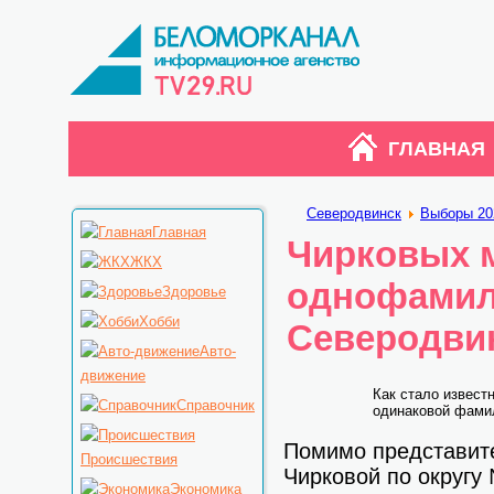
ГЛАВНАЯ
Северодвинск
Выборы 20
Главная
Чирковых м
ЖКХ
однофамил
Здоровье
Хобби
Северодви
Авто-
движение
Как стало извест
Справочник
одинаковой фами
Помимо представите
Происшествия
Чирковой по округу
Экономика