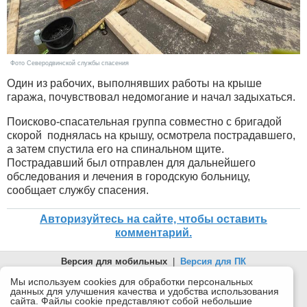
Фото Северодвинской службы спасения
Один из рабочих, выполнявших работы на крыше
гаража, почувствовал недомогание и начал задыхаться.
Поисково-спасательная группа совместно с бригадой
скорой поднялась на крышу, осмотрела пострадавшего,
а затем спустила его на спинальном щите.
Пострадавший был отправлен для дальнейшего
обследования и лечения в городскую больницу,
сообщает службу спасения.
Авторизуйтесь на сайте, чтобы оставить
комментарий.
Версия для мобильных
|
Версия для ПК
© 2026 Беломорканал Северодвинск tv29.ru
Мы используем cookies для обработки персональных
данных для улучшения качества и удобства использования
Joomla!
is Free Software released under the GNU General Public
сайта. Файлы cookie представляют собой небольшие
License.