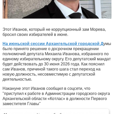
Этот Иванов, который не коррупционный зам Морева,
бросил своих избирателей в июне.
На июньской сессии Архангельской городской Д
умы
было принято решение о досрочном прекращении
полномочий депутата Михаила Иванова, избранного по
единому избирательному округу. Его депутатский мандат
будет действовать до 30 июня 2026 года. Как пояснил
сам Иванов, причиной такого шага стал переход на
новую должность, несовместимую с депутатской
деятельностью.
Накануне этот Иванов сообщил в соцсети, что
"приступил к работе в Администрации городского округа
Архангельской области «Котлас» в должности Первого
заместителя Главы"
По словам Иванова, "это серьёзный вызов и большая