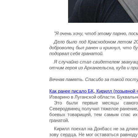
"Я очень хочу, чтоб этому парню, пос
Дело было под Краснодоном летом 20
доброволец был ранен и крикнул, что 
подорвал себя гранатой.
Я случайно стал свидетелем эвакуац
отчим героя из Архангельска, куда и при
Вечная память. Спасибо за такой пост
Как ранее писало БК, Кирилл (позывной 
Изварино в Луганской области. Буквальн
Это были первые месяцы самого 
Северодвинец получил тяжелое ранение,
боевых товарищей, тем самым спас их
гранатой.
Кирилл поехал на Донбасс не за длинн
зову сердца. Не мог оставаться равнод