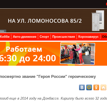
Хобби
Авто-движение
Спорт
Происшествия
Коронавирус
Об
посмертно звание "Героя России" героическому
огиб еще в 2014 году на Донбассе. Кириллу было всего 32 года