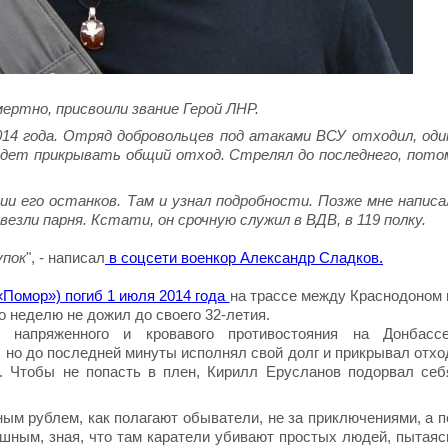
мертно, присвоили звание Герой ЛНР.
14 года. Отряд добровольцев под атаками ВСУ отходил, оди
будет прикрывать общий отход. Стрелял до последнего, пото
ии его останков. Там и узнал подробности. Позже мне написа
везли парня. Кстати, он срочную служил в ВДВ, в 119 полку.
упок
", - написал
в соцсети военкор Александр Сладков.
«Помор») погиб 1 июля 2014 года
на трассе между Краснодоном 
о неделю не дожил до своего 32-летия.
напряженного и кровавого противостояния на Донбассе
 но до последней минуты исполнял свой долг и прикрывал отхо
. Чтобы не попасть в плен, Кирилл Ерусланов подорвал себ
ым рублем, как полагают обыватели, не за приключениями, а п
ушным, зная, что там каратели убивают простых людей, пытаяс