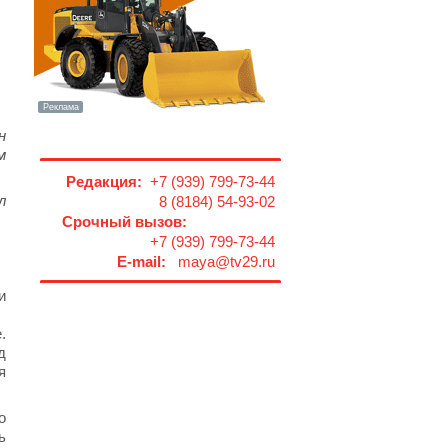
н
м
Редакция:
+7 (939) 799-73-44
л
8 (8184) 54-93-02
Срочный вызов:
+7 (939) 799-73-44
E-mail:
maya@tv29.ru
и
.
д
я
о
ь