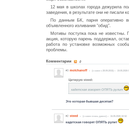
12 мая в школах города дежурила по
заведения, в результате они не писали к
По данным БК, парня оперативно вы
объявленного изливания "обид".
Мотивы поступка пока не известны. 
акция, которую парень поддержал, ост
работа по установке возможных сообщ
проблемы.
Комментарии
molchanoff
#3
(c нами с 28.09.2015)
19.05.2026 
Цитирую steed:
кадетская говорят ОПЯТЬ рулит
Это которая бывшая десятая?
steed
#2
(c нами очень давно)
16.05.2026 18:52
кадетская говорят ОПЯТЬ рулит