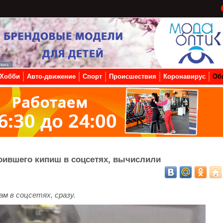
Хобби
Авто-движение
Спорт
Происшествия
Коронавирус
Об
оившего кипиш в соцсетях, вычислили
м в соцсетях, сразу.