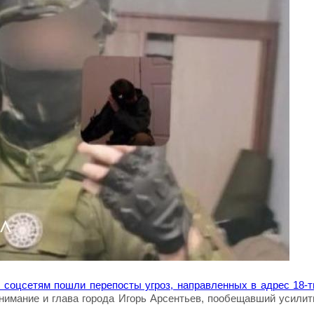
соцсетям пошли перепосты угроз, направленных в адрес 18-т
нимание и глава города Игорь Арсентьев, пообещавший усилит