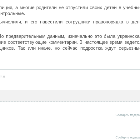
лиция, а многие родители не отпустили своих детей в учебны
онтрольные.
числили, и его навестили сотрудники правопорядка в ден
По предварительным данным, изначально это была украинска
авив соответствующие комментарии. В настоящее время ведетс
ников. Так или иначе, но сейчас подростка ждут серьезны
07:38
Сообщить модера
Сообщить модера