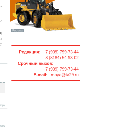
е
ь
я
я
е
Редакция:
+7 (939) 799-73-44
8 (8184) 54-93-02
Срочный вызов:
+7 (939) 799-73-44
E-mail:
maya@tv29.ru
тору
тору