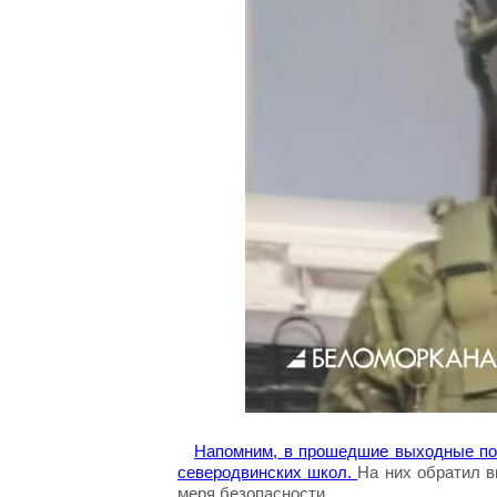
Напомним, в прошедшие выходные по 
северодвинских школ.
На них обратил в
меря безопасности.