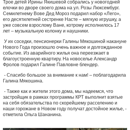
Трое детей Ирины Якишевой собрались у новогодней
елочки во дворе своего дома на ул. Розы Люксембург.
Семилетнему Вове Дед Мороз подарил набор «Лего»,
его десятилетней сестренке Насте – мягкую игрушку, а
уже совсем взрослому Ване, котрому исполнилось 17
лет – музыкальную колонку и наушники.
У их соседки, пенсионерки Галины Мякошиной накануне
Нового Года произошло очень важное и долгожданное
событие. Из аварийного жилья она переезжает в
благоустроенную квартиру. На новоселье Александр
Фролов подарил Галине Павловне блендер.
- Спасибо большое за внимание к нам! – поблагодарила
Галина Мякошина.
- Также как и жители этого дома, мы надеемся, что
застройщик в рамках программы КРТ выполнит взятые
на себя обязательства по скорейшему расселению и
наши горожане в Новом году получат достойное жилье, -
отметила Ольга Шананина.