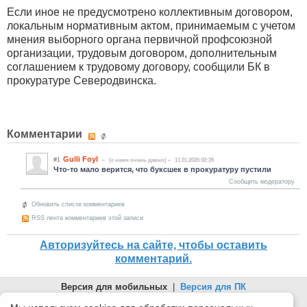
Если иное не предусмотрено коллективным договором,
локальным нормативным актом, принимаемым с учетом
мнения выборного органа первичной профсоюзной
организации, трудовым договором, дополнительным
соглашением к трудовому договору, сообщили БК в
прокуратуре Северодвинска.
Комментарии
Gulli Foyl
#1
(c нами очень давно)
11.01.2025 02:25
Что-то мало верится, что буксшек в прокуратуру пустили
Сообщить модератору
Обновить список комментариев
RSS лента комментариев этой записи
Авторизуйтесь на сайте, чтобы оставить
комментарий.
Версия для мобильных
|
Версия для ПК
© 2026 Беломорканал Северодвинск tv29.ru