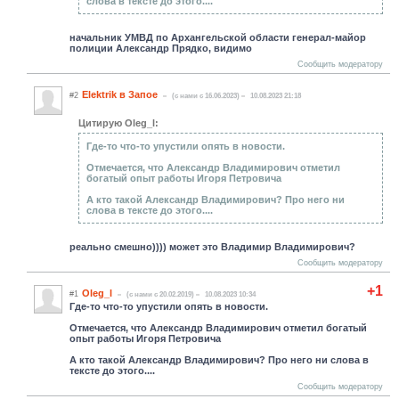
слова в тексте до этого....
начальник УМВД по Архангельской области генерал-майор
полиции Александр Прядко, видимо
Сообщить модератору
Elektrik в Запое
#2
(c нами с 16.06.2023)
10.08.2023 21:18
Цитирую Oleg_l:
Где-то что-то упустили опять в новости.
Отмечается, что Александр Владимирович отметил
богатый опыт работы Игоря Петровича
А кто такой Александр Владимирович? Про него ни
слова в тексте до этого....
реально смешно)))) может это Владимир Владимирович?
Сообщить модератору
+1
Oleg_l
#1
(c нами с 20.02.2019)
10.08.2023 10:34
Где-то что-то упустили опять в новости.
Отмечается, что Александр Владимирович отметил богатый
опыт работы Игоря Петровича
А кто такой Александр Владимирович? Про него ни слова в
тексте до этого....
Сообщить модератору