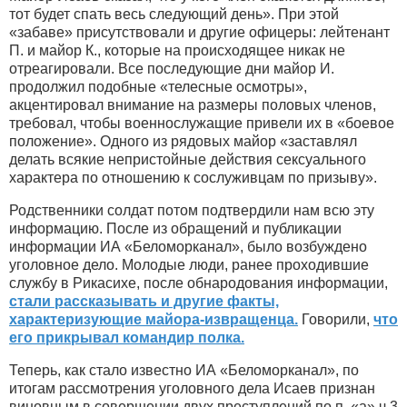
тот будет спать весь следующий день». При этой
«забаве» присутствовали и другие офицеры: лейтенант
П. и майор К., которые на происходящее никак не
отреагировали. Все последующие дни майор И.
продолжил подобные «телесные осмотры»,
акцентировал внимание на размеры половых членов,
требовал, чтобы военнослужащие привели их в «боевое
положение». Одного из рядовых майор «заставлял
делать всякие непристойные действия сексуального
характера по отношению к сослуживцам по призыву».
Родственники солдат потом подтвердили нам всю эту
информацию. После из обращений и публикации
информации ИА «Беломорканал», было возбуждено
уголовное дело. Молодые люди, ранее проходившие
службу в Рикасихе, после обнародования информации,
стали рассказывать и другие факты,
характеризующие майора-извращенца.
Говорили,
что
его прикрывал командир полка.
Теперь, как стало известно ИА «Беломорканал», по
итогам рассмотрения уголовного дела Исаев признан
виновным в совершении двух преступлений по п. «а» ч.3