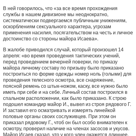
В ней говорилось, что «за все время прохождения
службы в нашем дивизионе мы неоднократно,
систематически подвергаемся публичным унижениям,
оскорблениям сексуального характера, угрозам
применения насилия, посягательством на честь и личное
достоинство со стороны майора Исаева».
В жалобе приводился случай, который произошел 14
апреля: «во время проведения тактических учений,
перед проведением вечерней поверки, по приказу
майора личному составу по призыву было приказано
построиться по форме одежды номер ноль (голыми) для
проведения телесного осмотра, все снаряжение,
поясной ремень со штык-ножом, каску, все нужно было
иметь при себе и на себе. Личный состав построился в
спальном расположении, как было приказано. К строю
подошел командир майор И., вывел из строя рядового Г.
И заставил его осматривать и измерять линейкой
половые органы своих сослуживцев. При этом он
приказал рядовому Г., чтоб он был особо внимателен к
осмотру, проверил наличие на членах засосов и укусов.
Майор Исаев сказал, что у кого член окажется длиннее,