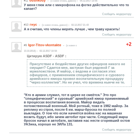
oushkouy
#11
(c нами очень давно)
04.12.2017 13:05
У меня глюк или с микрофона на фотке действительно что то
капает?
Сообщить модератору
гнус
#10
(c нами очень давно)
02.12.2017 21:43
А я считаю, что члены мерять лучше , чем траву красить!
Сообщить модератору
+2
Igor-Titov-vkontakte
#9
(c нами с
13.10.2014)
02.12.2017 10:54
Цитирую ASDF - ASDF :
Присутствие и бездействие других офицеров никого не
смущает? Сдается мне, застукан был рядовой Г за
мужеложством. И майор, с ведома и согласия этих
офицеров, с применением специфического и сурового
армейского юмора провел воспитательную процедуру
"через коллектив". Но не учел, что времена нынче не те.
"Кто в армии служил, тот в цирке не смеётся." Это про
"специфический" и суровый" армейский юмор применяемый
в процессах воспитания воинов. Майор видать
потомственный военный. Мой ротный, тоже в 1982 майор. За
реплику из строя, после 6 км. марш-броска по полной
выкладке. О том что если начнётся война нас на машинах
возить будут, ибо зачем автобат при части. Следующий марш
бросок начал в автобате, заставив нас нести сгоревший остов
УАЗика, хорошо не ЗИЛа 131.
Сообщить модератору