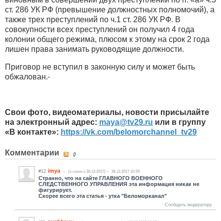
ст. 286 УК РФ (превышение должностных полномочий), а
также трех преступлений по ч.1 ст. 286 УК РФ. В
совокупности всех преступлений он получил 4 года
колонии общего режима, плюсом к этому на срок 2 года
лишен права занимать руководящие должности.
Приговор не вступил в законную силу и может быть
обжалован.
Свои фото, видеоматериалы, новости присылайте
на электронный адрес:
maya
@
tv
29.
ru
или в группу
«В контакте»:
https://vk.com/belomorchannel_tv29
Комментарии
imya
#12
(c нами с 26.12.2017)
26.12.2017 10:03
Странно, что на сайте ГЛАВНОГО ВОЕННОГО
СЛЕДСТВЕННОГО УПРАВЛЕНИЯ эта информация никак не
фигурирует.
Скорее всего эта статья - утка "Беломорканал"
Сообщить модератору