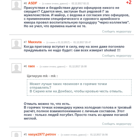
+2
ASDF
#8
(c нами очень давно)
02.12.2017 02:21
Присутствие и бездействие других офицеров никого не
смущает? Сдается мне, застукан был рядовой Г за
мужеложством. И майор, с ведома и согласия этих офицеров,
с применением специфического и сурового армейского
юмора провел воспитательную процедуру "через коллектив".
Но не учел, что времена нынче не те.
Сообщить модератору
Maxxuta
#7
(c нами с 01.12.2017)
01.12.2017 20:47
Когда приговор вступит в силу, ему на зоне даже погоняло
придумывать не надо будет: сам всех измерит shoked !!!
Сообщить модератору
raex
#6
(c нами очень давно)
01.12.2017 18:08
Цитирую mk - mk :
Может лучше таких «воинов» в горячие точки
отправлять?
В Сирию или на Донбасс, чтобы кровью честь отмыть.
Отмыть можно то, что есть.
В горячих точках командиру нужна холодная голова и трезвый
расчёт, полное взаимопонимание с личным составом. Этот
псих - только людей погубит. Просто гнать из армии поганой
метлой.
Сообщить модератору
vasya1977.petrov
#5
(c нами очень давно)
01.12.2017 16:56