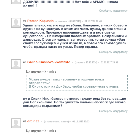
ДОЖИЛИ!!!!!!!!!!!!!!!!!!!!!!!!
!!!!!! Вот тебе и АРМИЯ - школа
жизни!!!
Сообщить модератору
Roman Kapustin
#4
(c нами с 06.03.2015)
01.12.2017 16:43
Удивительно, как его еще не убили. Наверное, в части боевого
оружия не существует. А зачем эта часть нужна, да еще с таким
командиром. Проедают народные деньги и весь смысл
существования в измерении половых органов. Бездельники и
дармоеды. Стоит ли удивляться новостям, когда солдат убил
своих сослуживцев и ушел из части, а потом его самого убили,
чтобы правды никто не узнал. Позор страны.
Сообщить модератору
Galina-Krasnova-vkontakte
#3
(c нами с 15.10.2014)
01.12.2017 15:32
Цитирую mk - mk :
Может лучше таких «воинов» в горячие точки
отправлять?
В Сирию или на Донбасс, чтобы кровью честь отмыть.
ну в Сирии Игил быстро померяют длину тела без головы...не
дай Бог кконечно. Но так унижать мальчишек-это ж где такого
командира вырастили?
Сообщить модератору
ordinez
#2
(c нами очень давно)
01.12.2017 15:13
Цитирую mk - mk :