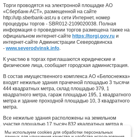
Торги проводятся на электронной площадке АО
«Сбербанк-АСТ», размещенной на
сайте
http://utp.sberbank-ast.ru в сети Интернет, номер
процедуры торгов - SBR012-2109020038. Полная
информация о проведении торгов размещена также на
официальном интернет-сайте
https://torgi.gov.ru
и
интернет-сайте Администрации Северодвинска
-
www.severodvinsk.info
.
К участию в торгах приглашаются юридические и
физические лица, сообщает городская администрация.
В состав имущественного комплекса АО «Белоснежка»
входят нежилые здания прачечной площадью 3 тысячи
444 квадратных метра, склад площадью 379, 1
квадратного метра, гараж площадью 195, 1 квадратного
метра и здание проходной площадью 10, 3 квадратного
метра.
Все нежилые здания расположены на земельном
участке площадью 17 тысяч 832 квадратных метра в
Северодвинске на Промышленном проезде, 2.
Мы используем cookies для обработки персональных
Земельный участок также входит в состав
данных для улучшения качества и удобства использования