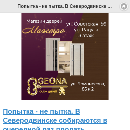
Версия для мобильных
|
Версия для ПК
Попытка - не пытка. В Северодвинске собираются в очередной раз продать "Белоснежку" - Беломорканал Северодвинск tv29.ru
© 2026 Беломорканал Северодвинск tv29.ru
Joomla!
is Free Software released under the GNU General Public
License.
Mobile version by
Mobile Joomla!
Desktop Version
СИ "Информационное агентство "Беломорканал" регистрационный номер ЭЛ № ФС77-77001 от 08.11.2019,
выдан Федеральной службой по надзору в сфере связи, информационных технологий и массовых
коммуникаций (Роскомнадзор). Учредитель: ООО "ТВ29". Главный редактор: Рудалев А.Г.
Беломорканал - новостной сайт Архангельской области: новости Северодвинска, новости поморья,
происшествия в Архангельске, мэрия Архангельска
Все права на материалы, опубликованные на сайте, защищены в соответствии с российским и
международным законодательством об авторском праве и смежных правах.
При любом использовании текстовых, аудио-, фото- и видеоматериалов ссылка на www.tv29.ru обязательна.
При цитировании информации гиперссылка на www.tv29.ru обязательна. Использование материалов ИА
«Беломорканал» в коммерческих целях без письменного разрешения агентства не допускается. 18+
Попытка - не пытка. В
Северодвинске собираются в
очередной раз продать