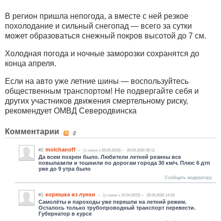
В регион пришла непогода, а вместе с ней резкое
похолодание и сильный снегопад — всего за сутки
может образоваться снежный покров высотой до 7 см.
Холодная погода и ночные заморозки сохранятся до
конца апреля.
Если на авто уже летние шины — воспользуйтесь
общественным транспортом! Не подвергайте себя и
других участников движения смертельному риску,
рекомендует ОМВД Северодвинска
Комментарии
molchanoff
#2
(c нами с 28.09.2015)
29.04.2026 08:11
Да всем похрен было. Любители летней резины все
повылазили и тошнили по дорогам города 30 км/ч. Плюс 6 дтп
уже до 9 утра было
Сообщить модератору
корюшка из лунки
#1
(c нами с 10.04.2015)
28.04.2026 14:52
Самолёты и пароходы уже перешли на летний режим.
Осталось только трубопроводный транспорт перевести.
Губернатор в курсе