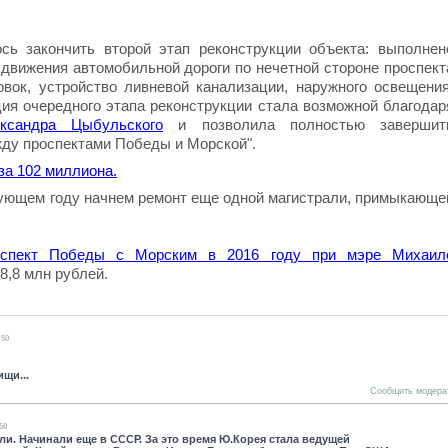
сь закончить второй этап реконструкции объекта: выполнен
движения автомобильной дороги по нечетной стороне проспект
ок, устройство ливневой канализации, наружного освещения
ция очередного этапа реконструкции стала возможной благодар
ксандра Цыбульского
и позволила полностью завершит
жду проспектами Победы и Морской".
а 102 миллиона.
дующем году начнем ремонт еще одной магистрали, примыкающе
оспект Победы с Морским в 2016 году при мэре Михаил
8,8 млн рублей.
:50
ищи...
Сообщить модера
50
ли. Начинали еще в СССР. За это время Ю.Корея стала ведущей