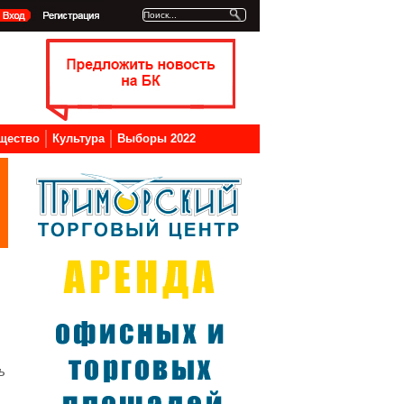
щество
Культура
Выборы 2022
ь