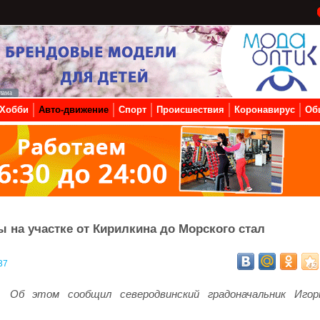
Хобби
Авто-движение
Спорт
Происшествия
Коронавирус
Об
 на участке от Кирилкина до Морского стал
37
Об этом сообщил северодвинский градоначальник Игор