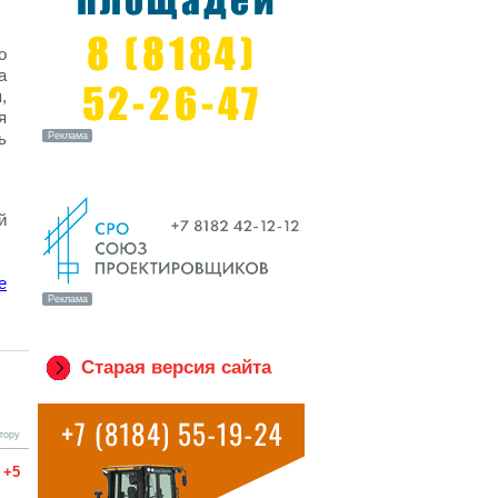
о
а
,
я
ь
й
е
Старая версия сайта
тору
+5