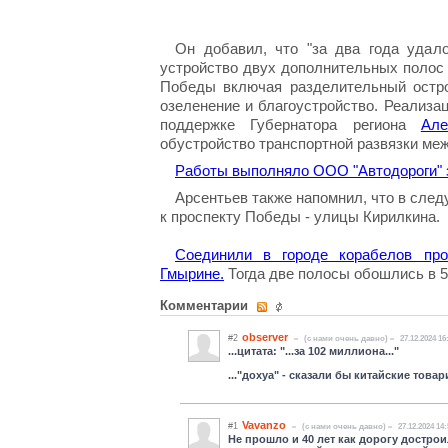
Он добавил, что "за два года удало
устройство двух дополнительных полос 
Победы включая разделительный остров
озеленение и благоустройство. Реализа
поддержке Губернатора региона
Але
обустройство транспортной развязки ме
Работы выполняло ООО "Автодороги" з
Арсентьев также напомнил, что в сле
к проспекту Победы - улицы Кирилкина.
Соединили в городе корабелов пр
Гмырине.
Тогда две полосы обошлись в 5
Комментарии
observer
#2
(c нами очень давно)
27.12.2024 16
...цитата: "...за 102 миллиона..."
..."дохуа" - сказали бы китайские товар
Vavanzo
#1
(c нами очень давно)
27.12.2024 14:
Не прошло и 40 лет как дорогу дострои