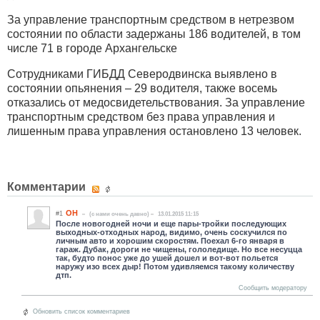
За управление транспортным средством в нетрезвом
состоянии по области задержаны 186 водителей, в том
числе 71 в городе Архангельске
Сотрудниками ГИБДД Северодвинска выявлено в
состоянии опьянения – 29 водителя, также восемь
отказались от медосвидетельствования. За управление
транспортным средством без права управления и
лишенным права управления остановлено 13 человек.
Комментарии
ОН
#1
(c нами очень давно)
13.01.2015 11:15
После новогодней ночи и еще пары-тройки последующих
выходных-отходных народ, видимо, очень соскучился по
личным авто и хорошим скоростям. Поехал 6-го января в
гараж. Дубак, дороги не чищены, гололедище. Но все несуцца
так, будто понос уже до ушей дошел и вот-вот польется
наружу изо всех дыр! Потом удивляемся такому количеству
дтп.
Сообщить модератору
Обновить список комментариев