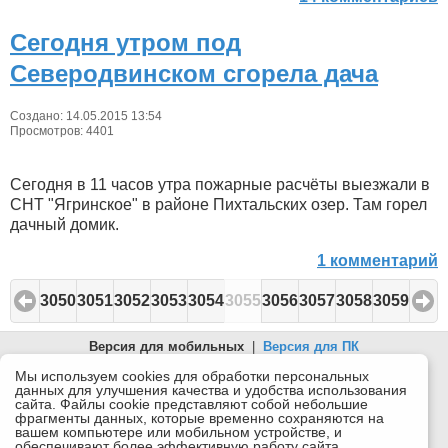
Сегодня утром под
Северодвинском сгорела дача
Создано: 14.05.2015 13:54
Просмотров: 4401
Сегодня в 11 часов утра пожарные расчёты выезжали в
СНТ "Ягринское" в районе Пихтальских озер. Там горел
дачный домик.
1 комментарий
3050
3051
3052
3053
3054
3055
3056
3057
3058
3059
Версия для мобильных
|
Версия для ПК
© 2026 Беломорканал Северодвинск tv29.ru
Мы используем cookies для обработки персональных
данных для улучшения качества и удобства использования
Joomla!
is Free Software released under the GNU General Public
сайта. Файлы cookie представляют собой небольшие
License.
фрагменты данных, которые временно сохраняются на
вашем компьютере или мобильном устройстве, и
Mobile version by
Mobile Joomla!
обеспечивают более эффективную работу сайта.