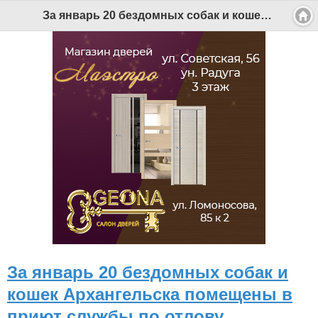
За январь 20 бездомных собак и кошек Архангельска помещены в приют службы по отлову - Беломорканал Северодвинск tv29.ru
За январь 20 бездомных собак и
кошек Архангельска помещены в
приют службы по отлову