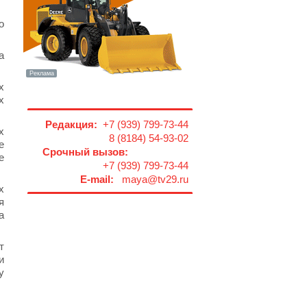
о
а
х
х
Редакция:
+7 (939) 799-73-44
х
8 (8184) 54-93-02
е
Срочный вызов:
е
+7 (939) 799-73-44
E-mail:
maya@tv29.ru
х
я
а
т
и
у