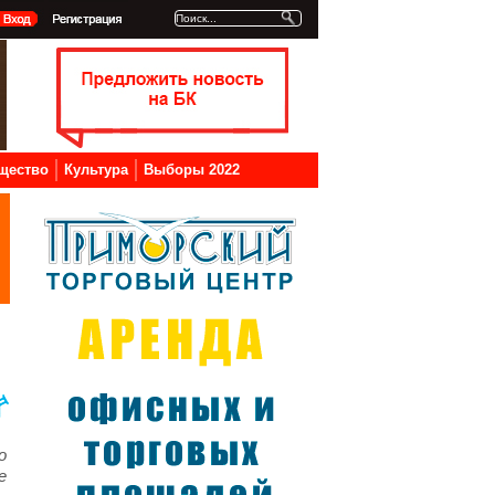
щество
Культура
Выборы 2022
о
е