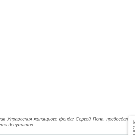
ник Управления жилищного фонда; Сергей Попа, председател
М
вета депутатов
у
п
в