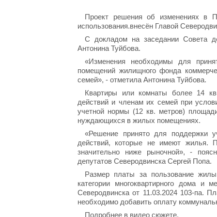
Проект решения об изменениях в 
использования.внесён Главой Северодви
С докладом на заседании Совета д
Антонина Туйбова.
«Изменения необходимы для приня
помещений жилищного фонда коммерчес
семей», - отметила Антонина Туйбова.
Квартиры или комнаты более 14 кв
действий и членам их семей при услов
учетной нормы (12 кв. метров) площад
нуждающихся в жилых помещениях.
«Решение принято для поддержки уч
действий, которые не имеют жилья. 
значительно ниже рыночной», - пояс
депутатов Северодвинска Сергей Попа.
Размер платы за пользование жилы
категории многоквартирного дома и м
Северодвинска от 11.03.2024 103-па. Пл
необходимо добавить оплату коммунальн
Подробнее в видео сюжете.