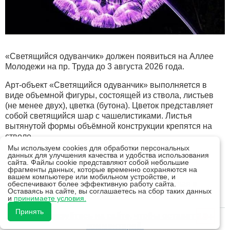
«Светящийся одуванчик» должен появиться на Аллее
Молодежи на пр. Труда до 3 августа 2026 года.
Арт-объект «Светящийся одуванчик» выполняется в
виде объемной фигуры, состоящей из ствола, листьев
(не менее двух), цветка (бутона). Цветок представляет
собой светящийся шар с чашелистиками. Листья
вытянутой формы объёмной конструкции крепятся на
стволе.
Мы используем cookies для обработки персональных
Установка осуществляется в рамках проекта «Лето
данных для улучшения качества и удобства использования
сайта. Файлы cookie представляют собой небольшие
Первых продолжается, Аллея Молодежи».
фрагменты данных, которые временно сохраняются на
вашем компьютере или мобильном устройстве, и
Нечто похожее можно увидеть на ул. Поморская в
обеспечивают более эффективную работу сайта.
Оставаясь на сайте, вы соглашаетесь на сбор таких данных
Архангельске.
и
принимаете условия.
Принять
18+
Авторизуйтесь на сайте, чтобы оставить
комментарий.