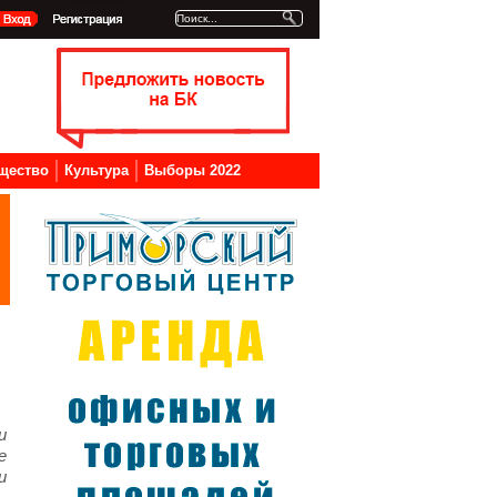
щество
Культура
Выборы 2022
и
е
и