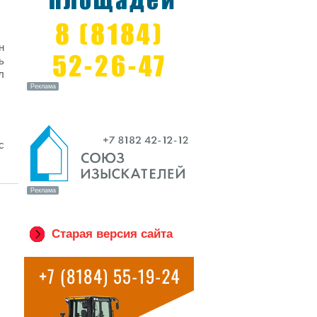
н
ь
л
с
Старая версия сайта