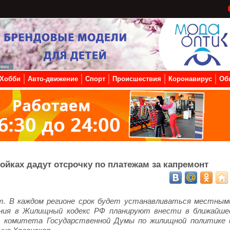
Хобби
Авто-движение
Спорт
Происшествия
Коронавирус
Об
ойках дадут отсрочку по платежам за капремонт
т. В каждом регионе срок будет устанавливаться местным
ния в Жилищный кодекс РФ планируют внести в ближайше
ь комитета Государственной Думы по жилищной политике 