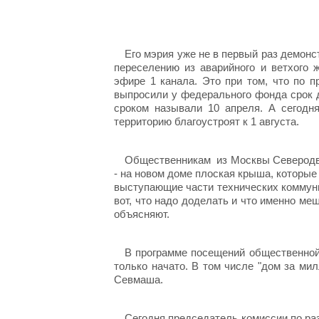
Его мэрия уже не в первый раз демонс
переселению из аварийного и ветхого
эфире 1 канала. Это при том, что по 
выпросили у федерального фонда срок д
сроком называли 10 апреля. А сегодн
территорию благоустроят к 1 августа.
Общественникам из Москвы Северодви
- на новом доме плоская крыша, которые
выступающие части технических коммуни
вот, что надо доделать и что именно ме
объясняют.
В программе посещений общественной
только начато. В том числе "дом за ми
Севмаша.
Сегодня председатель комиссии по ра