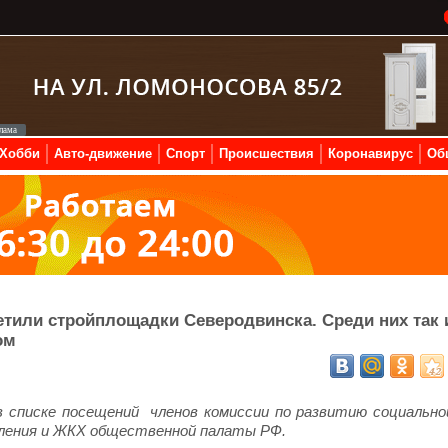
Хобби
Авто-движение
Спорт
Происшествия
Коронавирус
Об
тили стройплощадки Северодвинска. Среди них так 
ом
в списке посещений членов комиссии по развитию социально
ления и ЖКХ общественной палаты РФ.