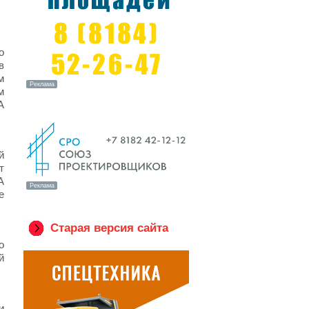
о
в
м
м
А
й
т
А
е
Старая версия сайта
о
й
и