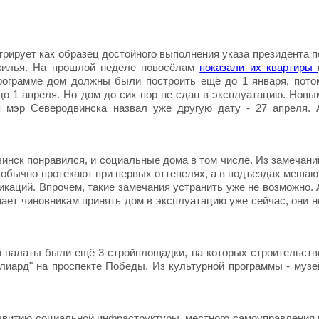
трирует как образец достойного выполнения указа президента п
 жилья. На прошлой неделе новосёлам
показали их квартиры
программе дом должны были построить ещё до 1 января, пото
о 1 апреля. Но дом до сих пор не сдан в эксплуатацию. Новы
я мэр Северодвинска назвал уже другую дату - 27 апреля. 
нск понравился, и социальные дома в том числе. Из замечани
 обычно протекают при первых оттепелях, а в подъездах мешаю
каций. Впрочем, такие замечания устранить уже не возможно. 
шает чиновникам принять дом в эксплуатацию уже сейчас, они н
 палаты были ещё 3 стройплощадки, на которых строительств
ллиард" на проспекте Победы. Из культурной программы - музе
звитию социальной инфраструктуры, местного самоуправления 