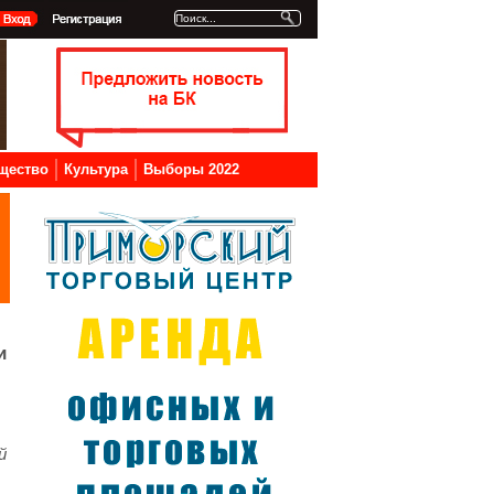
щество
Культура
Выборы 2022
и
й