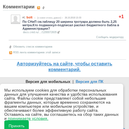
Комментарии
+1
bolt
#1
(c нами очень давно)
26.10.2018 13:33
По СНиП см.таблицу 20 ширина тротуара должна быть 2,25
метра.Кто подмахнул-подписал распил бюджетного бабла в
Администрации?
docs.cntd.ru/.../1200072835
Сообщить модератору
Обновить список комментариев
RSS лента комментариев этой записи
Авторизуйтесь на сайте, чтобы оставить
комментарий.
Версия для мобильных
|
Версия для ПК
© 2026 Беломорканал Северодвинск tv29.ru
Мы используем cookies для обработки персональных
данных для улучшения качества и удобства использования
Joomla!
is Free Software released under the GNU General Public
сайта. Файлы cookie представляют собой небольшие
License.
фрагменты данных, которые временно сохраняются на
вашем компьютере или мобильном устройстве, и
Mobile version by
Mobile Joomla!
обеспечивают более эффективную работу сайта.
Оставаясь на сайте, вы соглашаетесь на сбор таких данных
Desktop Version
и
принимаете условия.
СИ "Информационное агентство "Беломорканал" регистрационный номер ЭЛ № ФС77-77001 от
08.11.2019, выдан Федеральной службой по надзору в сфере связи, информационных технологий и
Принять
массовых коммуникаций (Роскомнадзор). Учредитель: ООО "ТВ29". Главный редактор: Рудалев А.Г.
18+
Беломорканал - новостной сайт Архангельской области: новости Северодвинска, новости поморья,