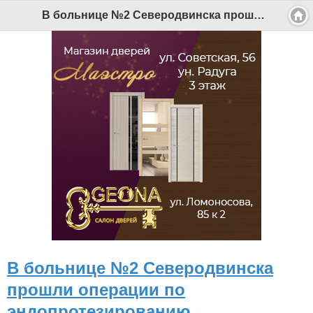
В больнице №2 Северодвинска прошли операции по эндопротезированию - Беломорканал Северодвинск tv29.ru
В больнице №2 Северодвинска
прошли операции по
эндопротезированию