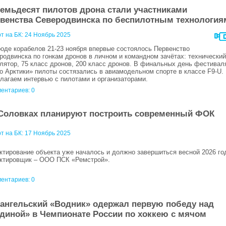
емьдесят пилотов дрона стали участниками
венства Северодвинска по беспилотным технология
т на БК:
24 Ноябрь 2025
роде корабелов 21-23 ноября впервые состоялось Первенство
родвинска по гонкам дронов в личном и командном зачётах: технический
лятор, 75 класс дронов, 200 класс дронов. В финальных день фестивал
о Арктики» пилоты состязались в авиамодельном спорте в классе F9-U.
лагаем интервью с пилотами и организаторами.
ентариев: 0
Соловках планируют построить современный ФОК
т на БК:
17 Ноябрь 2025
ктирование объекта уже началось и должно завершиться весной 2026 го
ктировщик – ООО ПСК «Ремстрой».
ентариев: 0
ангельский «Водник» одержал первую победу над
диной» в Чемпионате России по хоккею с мячом