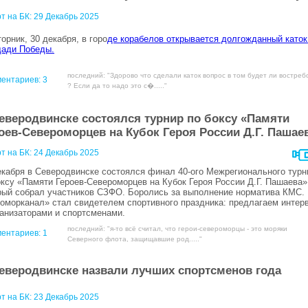
т на БК:
29 Декабрь 2025
торник, 30 декабря, в горо
де корабелов открывается долгожданный каток
ади Победы.
последний: "Здорово что сделали каток вопрос в том будет ли востреб
ентариев:
3
? Если да то надо это с�....."
еверодвинске состоялся турнир по боксу «Памяти
оев-Североморцев на Кубок Героя России Д.Г. Пашае
т на БК:
24 Декабрь 2025
екабря в Северодвинске состоялся финал 40-ого Межрегионального турн
оксу «Памяти Героев-Североморцев на Кубок Героя России Д.Г. Пашаева»
рый собрал участников СЗФО. Боролись за выполнение норматива КМС.
оморканал» стал свидетелем спортивного праздника: предлагаем интер
ганизаторами и спортсменами.
последний: "я-то всё считал, что герои-североморцы - это моряки
ентариев:
1
Северного флота, защищавшие род....."
еверодвинске назвали лучших спортсменов года
т на БК:
23 Декабрь 2025