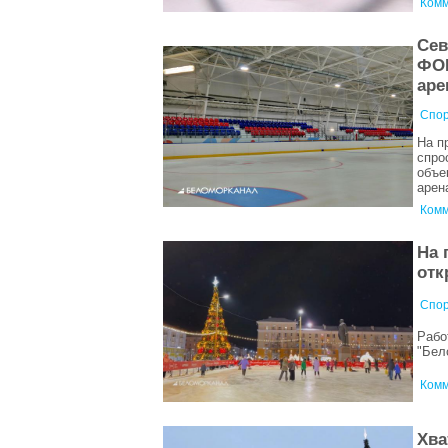
Комм
Сев
ФОК
ар
Спор
На п
спро
объе
арен
Комм
На 
отк
Спор
Рабо
"Бел
Комм
Хва