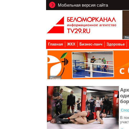
Мобильная версия сайта
Главная
ЖКХ
Бизнес-ланч
Здоровье
Арх
оди
бор
Спор
В по
учас