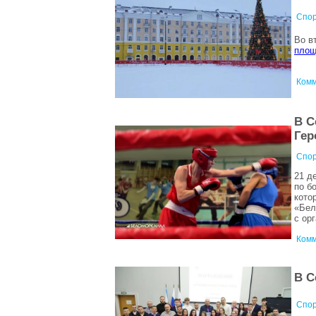
Спор
Во в
площ
Комм
В С
Гер
Спор
21 д
по б
кото
«Бел
с ор
Комм
В С
Спор