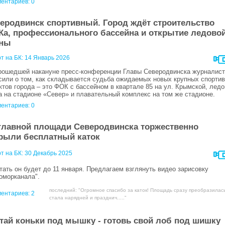
ентариев: 0
еродвинск спортивный. Город ждёт строительство
а, профессионального бассейна и открытие ледово
ены
т на БК:
14 Январь 2026
рошедшей накануне пресс-конференции Главы Северодвинска журналис
сили о том, как складывается судьба ожидаемых новых крупных спорти
ктов города – это ФОК с бассейном в квартале 85 на ул. Крымской, лед
а на стадионе «Север» и плавательный комплекс на том же стадионе.
ентариев: 0
главной площади Северодвинска торжественно
рыли бесплатный каток
т на БК:
30 Декабрь 2025
тать он будет до 11 января. Предлагаем взглянуть видео зарисовку
оморканала".
последний: "Огромное спасибо за каток! Площадь сразу преобразилась
ентариев:
2
стала нарядней и празднич....."
тай коньки под мышку - готовь свой лоб под шишку