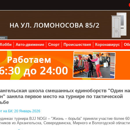
Хобби
Авто-движение
Спорт
Происшествия
Коронавирус
Об
ангельская школа смешанных единоборств "Один на
н" заняла первое место на турнире по тактической
ьбе
т на БК:
20 Январь 2026
единках турнира BJJ NOGI – "Жизнь – борьба" приняли участие более 60
тников из Архангельска, Северодвинска, Мирного и Вологодской области