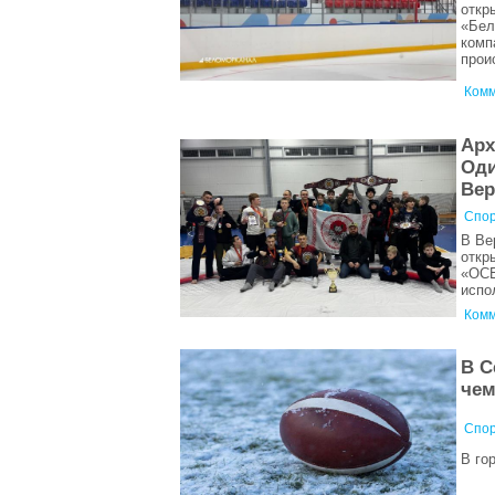
откр
«Бел
комп
прои
Комм
Арх
Оди
Вер
Спор
В Ве
откр
«ОСЕ
испо
Комм
В С
чем
Спор
В го