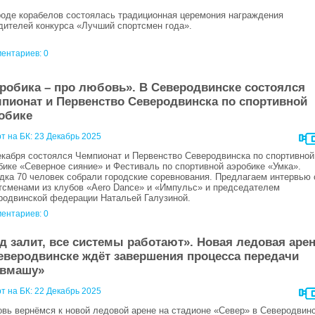
роде корабелов состоялась традиционная церемония награждения
дителей конкурса «Лучший спортсмен года».
ентариев: 0
робика – про любовь». В Северодвинске состоялся
пионат и Первенство Северодвинска по спортивной
обике
т на БК:
23 Декабрь 2025
екабря состоялся Чемпионат и Первенство Северодвинска по спортивной
бике «Северное сияние» и Фестиваль по спортивной аэробике «Умка».
дка 70 человек собрали городские соревнования. Предлагаем интервью 
тсменами из клубов «Aero Dance» и «Импульс» и председателем
родвинской федерации Натальей Галузиной.
ентариев: 0
д залит, все системы работают». Новая ледовая аре
еверодвинске ждёт завершения процесса передачи
евмашу»
т на БК:
22 Декабрь 2025
овь вернёмся к новой ледовой арене на стадионе «Север» в Северодвинс