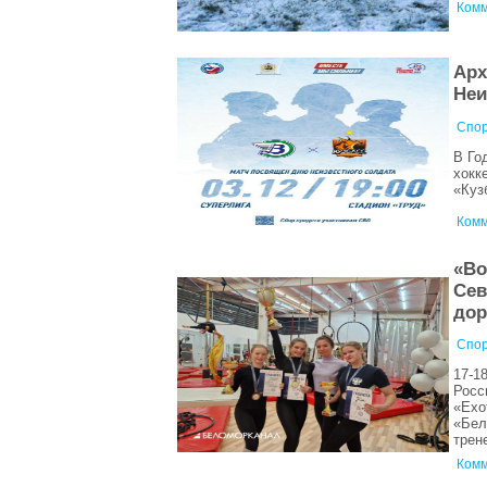
Комм
Арх
Неи
Спор
В Го
хокк
«Куз
Комм
«Во
Сев
дор
Спор
17-1
Росс
«Exo
«Бел
трен
Комм