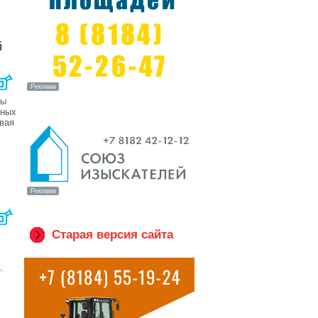
й
ты
вных
овая
Старая версия сайта
,