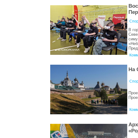
Вос
Пер
Спор
В го
Севе
симу
«Неб
Пред
Комм
На 
Спор
Прое
Прое
Комм
Арх
«Ро