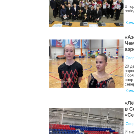
В го
побе
Комм
«Аэ
Чем
аэр
Спор
20 д
аэро
Поря
спор
севе
Комм
«Лё
в С
«С
Спор
И вн