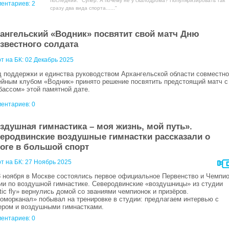
последний: "Супер. А почему не у скалодрома? Популяризировать так
ентариев:
2
сразу два вида спорта......"
ангельский «Водник» посвятит свой матч Дню
звестного солдата
т на БК:
02 Декабрь 2025
д поддержки и единства руководством Архангельской области совместно
ейным клубом «Водник» принято решение посвятить предстоящий матч с
бассом» этой памятной дате.
ентариев: 0
здушная гимнастика – моя жизнь, мой путь».
еродвинские воздушные гимнастки рассказали о
оге в большой спорт
т на БК:
27 Ноябрь 2025
8 ноября в Москве состоялись первое официальное Первенство и Чемпи
ии по воздушной гимнастике. Северодвинские «воздушницы» из студии
tic fly» вернулись домой со званиями чемпионок и призёров.
оморканал» побывал на тренировке в студии: предлагаем интервью с
ером и воздушными гимнастками.
ентариев: 0