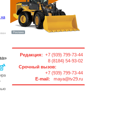
 на
ован
Редакция:
+7 (939) 799-73-44
ва»
8 (8184) 54-93-02
Срочный вызов:
+7 (939) 799-73-44
ира
E-mail:
maya@tv29.ru
,
вью