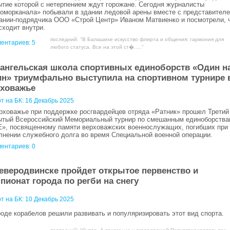
ытие которой с нетерпением ждут горожане. Сегодня журналисты
оморканала» побывали в здании ледовой арены вместе с представител
ании-подрядчика ООО «Строй Центр» Иваном Матвиенко и посмотрели, 
сходит внутри.
последний: "В Балашихе искусство флирта и общения: гармония для
ентариев:
5
любого статуса. Все на этой ст�....."
ангельская школа спортивных единоборств «Один н
н» триумфально выступила на спортивном турнире 
ховажье
т на БК:
16 Декабрь 2025
рховажье при поддержке росгвардейцев отряда «Ратник» прошел Третий
ытый Всероссийский Мемориальный турнир по смешанным единоборства
», посвященному памяти верховажских военнослужащих, погибших при
лнении служебного долга во время Специальной военной операции.
ентариев: 0
еверодвинске пройдет открытое первенство и
пионат города по регби на снегу
т на БК:
10 Декабрь 2025
роде корабелов решили развивать и популяризировать этот вид спорта.