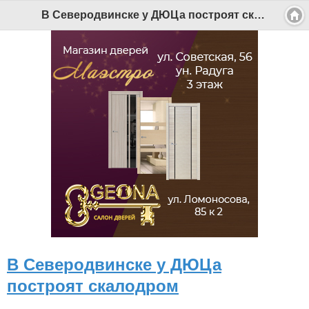
В Северодвинске у ДЮЦа построят скалодром - Беломорканал Северодвинск tv29.ru
В Северодвинске у ДЮЦа
построят скалодром