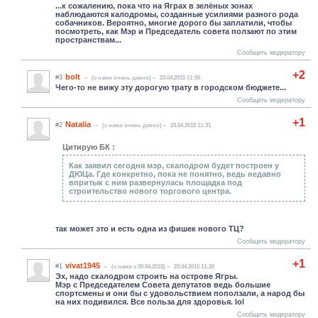
...к сожалению, пока что на Яграх в зелёных зонах
наблюдаются калодромы, созданные усилиями разного рода
собачников. Вероятно, многие дорого бы заплатили, чтобы
посмотреть, как Мэр и Председатель совета ползают по этим
пространствам...
Сообщить модератору
+2
bolt
#3
(c нами очень давно)
23.04.2015 11:56
Чего-то не вижу эту дорогую трату в городском бюджете...
Сообщить модератору
+1
Natalia
#2
(c нами очень давно)
23.04.2015 11:31
Цитирую БК :
Как заявил сегодня мэр, скалодром будет построен у
ДЮЦа. Где конкретно, пока не понятно, ведь недавно
впритык с ним развернулась площадка под
строительство нового торгового центра.
так может это и есть одна из фишек нового ТЦ?
Сообщить модератору
+1
vivat1945
#1
(c нами с 09.04.2015)
23.04.2015 11:26
Эх, надо скалодром строить на острове Ягры.
Мэр с Председателем Совета депутатов ведь большие
спортсмены и они бы с удовольствием поползали, а народ бы
на них подивился. Все польза для здоровья. lol
Сообщить модератору