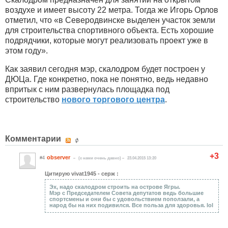
воздухе и имеет высоту 22 метра. Тогда же Игорь Орлов
отметил, что «в Северодвинске выделен участок земли
для строительства спортивного объекта. Есть хорошие
подрядчики, которые могут реализовать проект уже в
этом году».
Как заявил сегодня мэр, скалодром будет построен у
ДЮЦа. Где конкретно, пока не понятно, ведь недавно
впритык с ним развернулась площадка под
строительство
нового торгового центра
.
Комментарии
+3
observer
#4
(c нами очень давно)
23.04.2015 13:20
Цитирую vivat1945 - серж :
Эх, надо скалодром строить на острове Ягры.
Мэр с Председателем Совета депутатов ведь большие
спортсмены и они бы с удовольствием поползали, а
народ бы на них подивился. Все польза для здоровья. lol