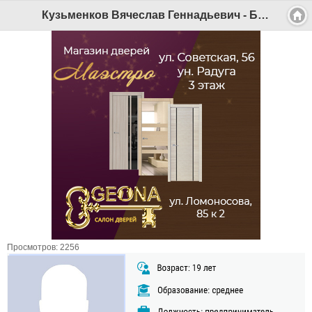
Кузьменков Вячеслав Геннадьевич - Беломорканал Северодвинск tv29.ru
Просмотров: 2256