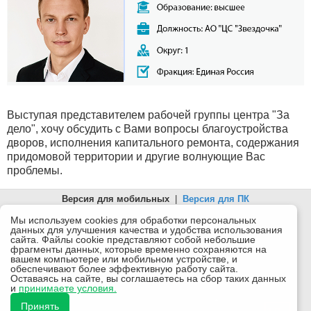
Выступая представителем рабочей группы центра "За
дело", хочу обсудить с Вами вопросы благоустройства
дворов, исполнения капитального ремонта, содержания
придомовой территории и другие волнующие Вас
проблемы.
Версия для мобильных
|
Версия для ПК
© 2026 Беломорканал Северодвинск tv29.ru
Мы используем cookies для обработки персональных
данных для улучшения качества и удобства использования
Joomla!
is Free Software released under the GNU General Public
сайта. Файлы cookie представляют собой небольшие
License.
фрагменты данных, которые временно сохраняются на
вашем компьютере или мобильном устройстве, и
Mobile version by
Mobile Joomla!
обеспечивают более эффективную работу сайта.
Оставаясь на сайте, вы соглашаетесь на сбор таких данных
Desktop Version
и
принимаете условия.
СИ "Информационное агентство "Беломорканал" регистрационный номер ЭЛ № ФС77-77001 от
08.11.2019, выдан Федеральной службой по надзору в сфере связи, информационных технологий и
Принять
массовых коммуникаций (Роскомнадзор). Учредитель: ООО "ТВ29". Главный редактор: Рудалев А.Г.
Беломорканал - новостной сайт Архангельской области: новости Северодвинска, новости поморья,