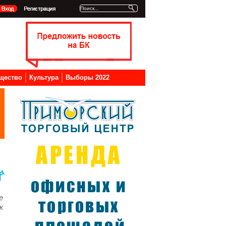
щество
Культура
Выборы 2022
е
к