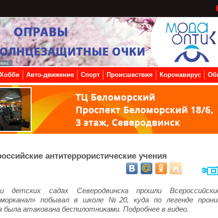
Хобби
Авто-движение
Спорт
Происшествия
Коронавирус
Об
оссийские антитеррористические учения
7
и детских садах Северодвинска прошли Всероссийски
оморканал» побывал в школе №20, куда по легенде прони
 была атакована беспилотниками. Подробнее в видео.