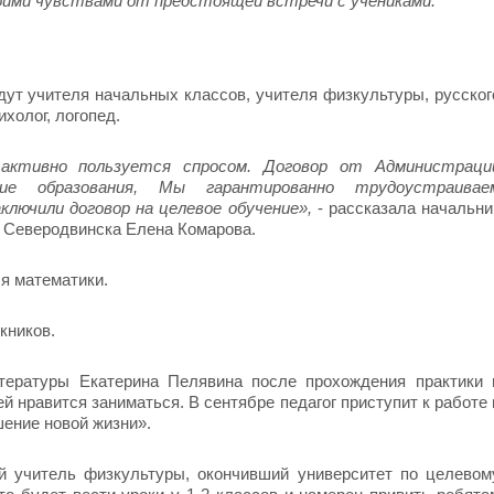
воими чувствами от предстоящей встречи с учениками.
ут учителя начальных классов, учителя физкультуры, русског
ихолог, логопед.
 активно пользуется спросом. Договор от Администраци
ние образования, Мы гарантированно трудоустраивае
аключили договор на целевое обучение»,
- рассказала начальни
 Северодвинска Елена Комарова.
я математики.
кников.
тературы Екатерина Пелявина после прохождения практики 
ей нравится заниматься. В сентябре педагог приступит к работе 
шение новой жизни».
й учитель физкультуры, окончивший университет по целевом