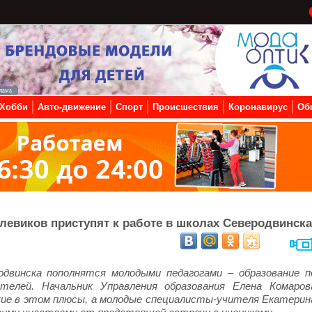
Хобби
Авто-движение
Спорт
Происшествия
Коронавирус
Об
левиков приступят к работе в школах Северодвинска
8
двинска пополнятся молодыми педагогами – образование п
телей. Начальник Управления образования Елена Комаров
какие в этом плюсы, а молодые специалисты-учителя Екатерин