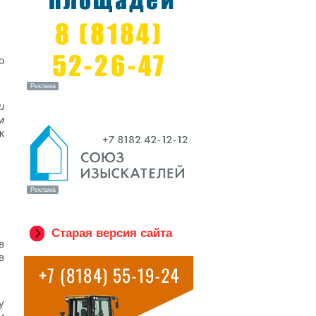
о
и
м
к
Старая версия сайта
в
в
у