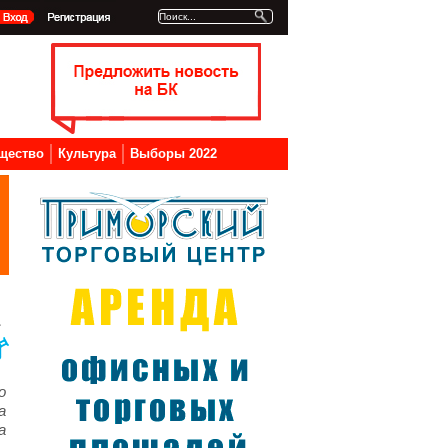
щество
Культура
Выборы 2022
о
а
а