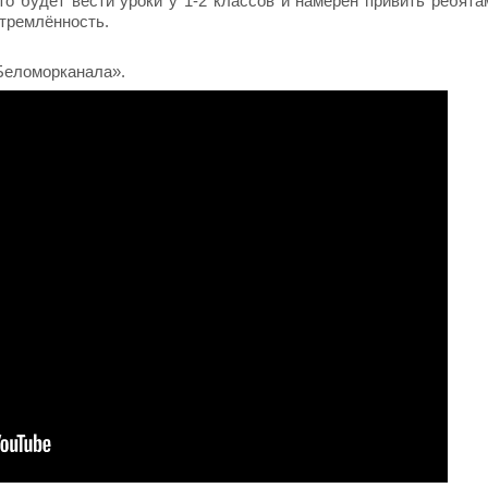
что будет вести уроки у 1-2 классов и намерен привить ребята
стремлённость.
Беломорканала».