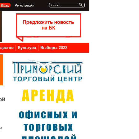
щество
Культура
Выборы 2022
ой
я