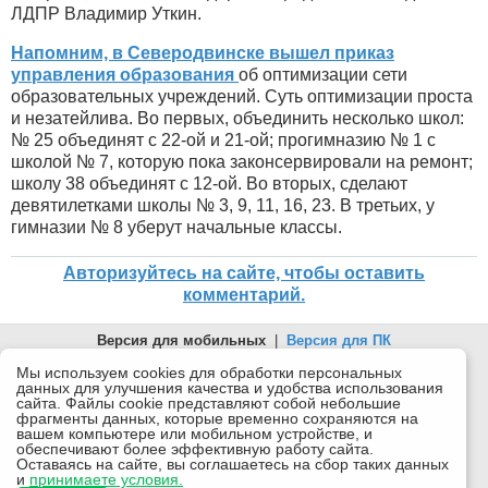
ЛДПР Владимир Уткин.
Напомним, в Северодвинске вышел приказ
управления образования
об оптимизации сети
образовательных учреждений. Суть оптимизации проста
и незатейлива. Во первых, объединить несколько школ:
№ 25 объединят с 22-ой и 21-ой; прогимназию № 1 с
школой № 7, которую пока законсервировали на ремонт;
школу 38 объединят с 12-ой. Во вторых, сделают
девятилетками школы № 3, 9, 11, 16, 23. В третьих, у
гимназии № 8 уберут начальные классы.
Авторизуйтесь на сайте, чтобы оставить
комментарий.
Версия для мобильных
|
Версия для ПК
© 2026 Беломорканал Северодвинск tv29.ru
Мы используем cookies для обработки персональных
данных для улучшения качества и удобства использования
Joomla!
is Free Software released under the GNU General Public
сайта. Файлы cookie представляют собой небольшие
License.
фрагменты данных, которые временно сохраняются на
вашем компьютере или мобильном устройстве, и
Mobile version by
Mobile Joomla!
обеспечивают более эффективную работу сайта.
Оставаясь на сайте, вы соглашаетесь на сбор таких данных
Desktop Version
и
принимаете условия.