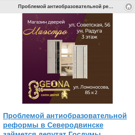
Проблемой антиобразовательной реформы в Северодвинске займется депутат Госдумы - Беломорканал Северодвинск tv29.ru
Проблемой антиобразовательной
реформы в Северодвинске
займется депутат Госдумы