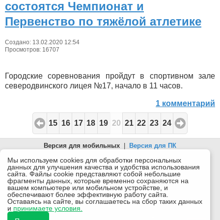
состоятся Чемпионат и
Первенство по тяжёлой атлетике
Создано: 13.02.2020 12:54
Просмотров: 16707
Городские соревнования пройдут в спортивном зале
северодвинского лицея №17, начало в 11 часов.
1 комментарий
15
16
17
18
19
20
21
22
23
24
Версия для мобильных
|
Версия для ПК
© 2026 Беломорканал Северодвинск tv29.ru
Мы используем cookies для обработки персональных
данных для улучшения качества и удобства использования
Joomla!
is Free Software released under the GNU General Public
сайта. Файлы cookie представляют собой небольшие
License.
фрагменты данных, которые временно сохраняются на
вашем компьютере или мобильном устройстве, и
Mobile version by
Mobile Joomla!
обеспечивают более эффективную работу сайта.
Оставаясь на сайте, вы соглашаетесь на сбор таких данных
Desktop Version
и
принимаете условия.
СИ "Информационное агентство "Беломорканал" регистрационный номер ЭЛ № ФС77-77001 от
08.11.2019, выдан Федеральной службой по надзору в сфере связи, информационных технологий и