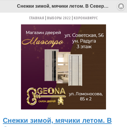
Снежки зимой, мячики летом. В Северодвинске состоялся турнир по Юкигассен - Беломорканал Северодвинск tv29.ru
ГЛАВНАЯ
ВЫБОРЫ 2022
КОРОНАВИРУС
Снежки зимой, мячики летом. В