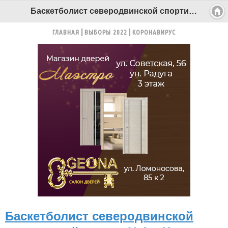
Баскетболист северодвинской спортивной школы №1: «Хочу попасть в высшую баскетбольную лигу мира» - Беломорканал Северодвинск tv29.ru
ГЛАВНАЯ
ВЫБОРЫ 2022
КОРОНАВИРУС
Баскетболист северодвинской