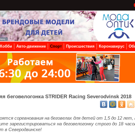
Хобби
Авто-движение
Спорт
Происшествия
Коронавирус
Об
яя беговелогонка STRIDER Racing Severodvinsk 2018
ятся соревнования на беговелах для детей от 1,5 до 12 лет, 
те зарегистрироваться на беговелогонку строго до 18 часо
т в Северодвинске!