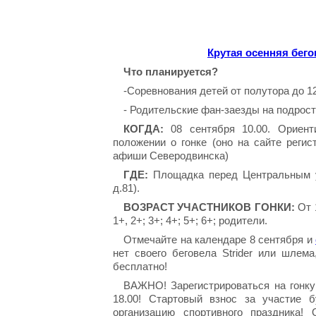
Крутая осенняя бего
Что планируется?
-Соревнования детей от полутора до 12
- Родительские фан-заезды на подрост
КОГДА:
08 сентября 10.00. Ориенти
положении о гонке (оно на сайте реги
афиши Северодвинска)
ГДЕ:
Площадка перед Центральным ун
д.81).
ВОЗРАСТ УЧАСТНИКОВ ГОНКИ:
От 1
1+, 2+; 3+; 4+; 5+; 6+; родители.
Отмечайте на календаре 8 сентября и
нет своего беговела Strider или шлем
бесплатно!
ВАЖНО! Зарегистрироваться на гонку
18.00! Стартовый взнос за участие
организацию спортивного праздника