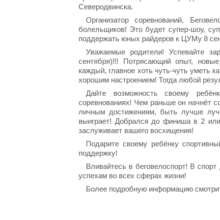
Северодвинска.
Организатор соревнований, Беговел
болельщиков! Это будет супер-шоу, су
поддержать юных райдеров к ЦУМу 8 се
Уважаемые родители! Успевайте зар
сентября)!!! Потрясающий опыт, нов
каждый, главное хоть чуть-чуть уметь к
хорошим настроением! Тогда любой резу
Дайте возможность своему ребёнк
соревнованиях! Чем раньше он начнёт с
личным достижениям, быть лучше лучш
выиграет! Добрался до финиша в 2 или
заслуживает вашего восхищения!
Подарите своему ребёнку спортивны
поддержку!
Вливайтесь в беговелоспорт! В спорт 
успехам во всех сферах жизни!
Более подробную информацию смотрит