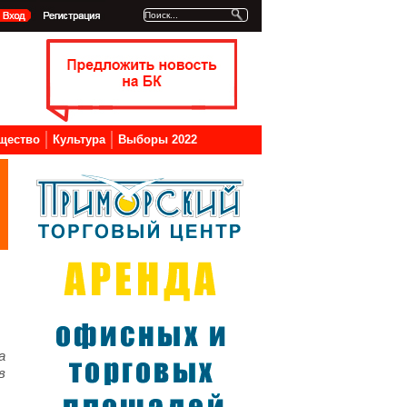
щество
Культура
Выборы 2022
а
в