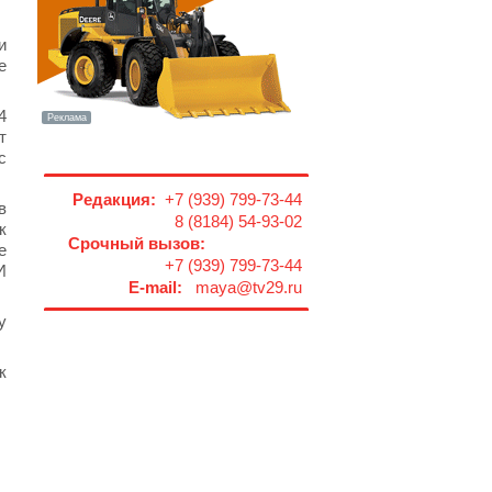
и
е
4
т
с
Редакция:
+7 (939) 799-73-44
в
8 (8184) 54-93-02
к
Срочный вызов:
е
+7 (939) 799-73-44
И
E-mail:
maya@tv29.ru
у
к