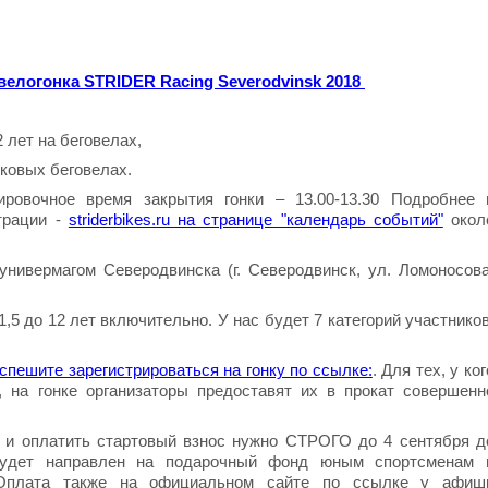
велогонка STRIDER Racing Severodvinsk 2018
 лет на беговелах,
ковых беговелах.
ровочное время закрытия гонки – 13.00-13.30 Подробнее 
страции -
striderbikes.ru на странице "календарь событий"
окол
ивермагом Северодвинска (г. Северодвинск, ул. Ломоносова
,5 до 12 лет включительно. У нас будет 7 категорий участников
спешите зарегистрироваться на гонку по ссылке:
. Для тех, у ког
а, на гонке организаторы предоставят их в прокат совершенн
 и оплатить стартовый взнос нужно СТРОГО до 4 сентября д
 будет направлен на подарочный фонд юным спортсменам 
! Оплата также на официальном сайте по ссылке у афиш