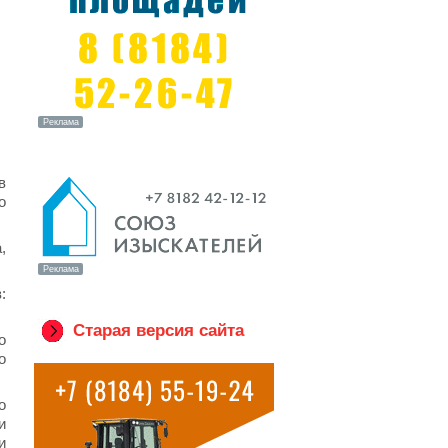
в
о
,
:
Старая версия сайта
о
о
о
и
и