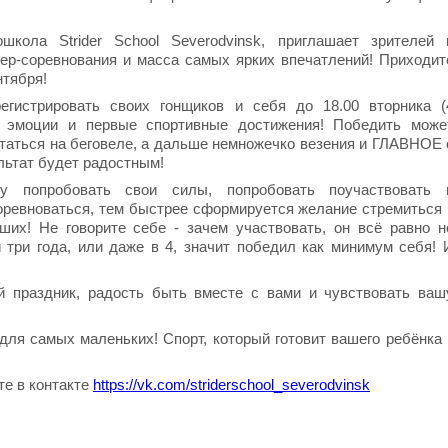
ошкола Strider School Severodvinsk, приглашает зрителей 
пер-соревнования и масса самых ярких впечатлений! Приходит
нтября!
егистрировать своих гонщиков и себя до 18.00 вторника (
ые эмоции и первые спортивные достижения! Победить може
ататься на беговеле, а дальше немножечко везения и ГЛАВНОЕ 
льтат будет радостным!
у попробовать свои силы, попробовать поучаствовать 
оревноваться, тем быстрее сформируется желание стремиться 
их! Не говорите себе - зачем участвовать, он всё равно н
 три года, или даже в 4, значит победил как минимум себя! 
й праздник, радость быть вместе с вами и чувствовать ваш
для самых маленьких! Спорт, который готовит вашего ребёнка 
е в контакте
https://vk.com/striderschool_severodvinsk