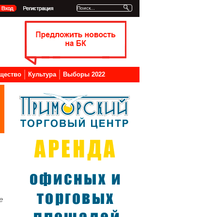
щество
Культура
Выборы 2022
е