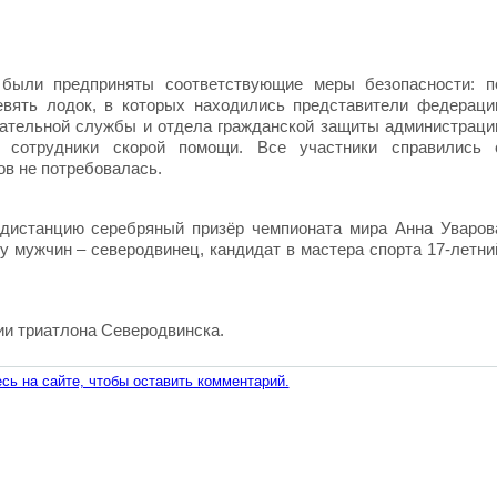
 были предприняты соответствующие меры безопасности: п
евять лодок, в которых находились представители федераци
сательной службы и отдела гражданской защиты администраци
и сотрудники скорой помощи. Все участники справились 
ов не потребовалась.
дистанцию серебряный призёр чемпионата мира Анна Уваров
у мужчин – северодвинец, кандидат в мастера спорта 17-летни
ии триатлона Северодвинска.
сь на сайте, чтобы оставить комментарий.