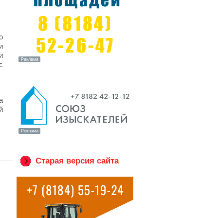
о
и
и
с
а
й
Старая версия сайта