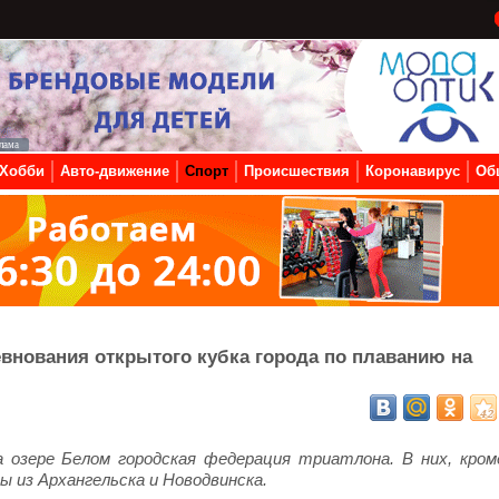
Хобби
Авто-движение
Спорт
Происшествия
Коронавирус
Об
внования открытого кубка города по плаванию на
а озере Белом городская федерация триатлона. В них, кром
 из Архангельска и Новодвинска.