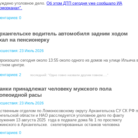
уждено уголовное дело.
Об этом ДТП сегодня уже сообщало ИА
оморканал".
ентариев: 0
рхангельске водитель автомобиля задним ходом
хал на пенсионерку
сшествия:
23 Июль 2026
произошло сегодня около 13:55 около одного из домов на улице Ильича 
стном центре.
ентариев:
2
последний: "Одно говно назвали другим говном....."
анки принадлежат человеку мужского пола
опеоидной расы
сшествия:
23 Июль 2026
ственным отделом по Ломоносовскому округу Архангельска СУ СК РФ 
нгельской области и НАО расследуется уголовное дело по факту
ружения 13 августа 2025 года в подвале дома № 1 по проспекту
жинского в Архангельске. скелетированных останков человека
ентариев: 0