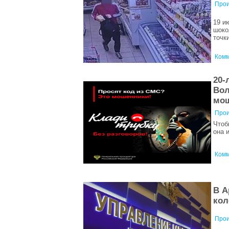
Прои
19 и
шоко
точк
Комм
20-
Вол
мо
Прои
Чтоб
она 
Комм
В А
кол
Прои