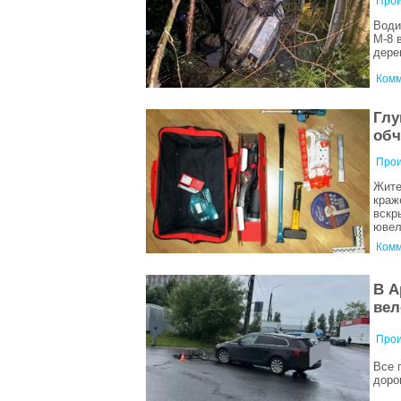
Прои
Води
М-8 
дере
Комм
Глу
обч
Прои
Жите
краж
вскр
ювел
Комм
В А
вел
Прои
Все 
доро