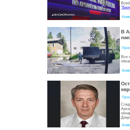
Возб
"Бел
Комм
В А
нае
Прои
Все 
обла
Комм
Ост
евр
Прои
След
Арха
обна
Дзер
Комм