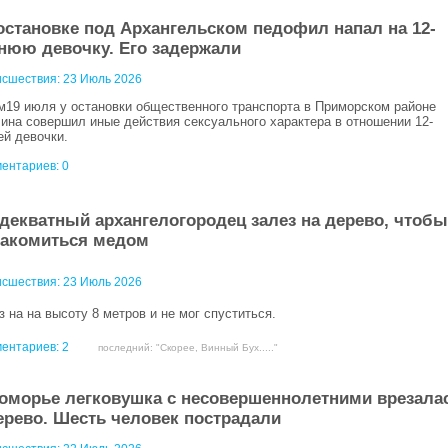
остановке под Архангельском педофил напал на 12-
нюю девочку. Его задержали
сшествия:
23 Июль 2026
м19 июля у остановки общественного транспорта в Приморском районе
ина совершил иные действия сексуального характера в отношении 12-
ей девочки.
ентариев: 0
декватный архангелогородец залез на дерево, чтобы
акомиться медом
сшествия:
23 Июль 2026
з на на высоту 8 метров и не мог спуститься.
ентариев:
2
последний: "Скорее, Винный Бух....."
оморье легковушка с несовершеннолетними врезала
ерево. Шесть человек пострадали