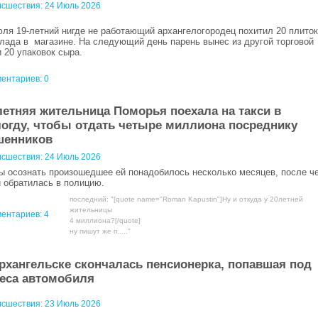
сшествия:
24 Июль 2026
юля 19-летний нигде не работающий архангелогородец похитил 20 плиток
лада в магазине. На следующий день парень вынес из другой торговой
и 20 упаковок сыра.
ентариев: 0
летняя жительница Поморья поехала на такси в
огду, чтобы отдать четыре миллиона посреднику
шенников
сшествия:
24 Июль 2026
ы осознать произошедшее ей понадобилось несколько месяцев, после ч
и обратилась в полицию.
последний: "[quote name="Roman Kapustin"]Ну и откуда у 20летней
жительницы
ентариев:
4
4 миллиона?[/quote]
ну пишут же п....."
рхангельске скончалась пенсионерка, попавшая под
еса автомобиля
сшествия:
23 Июль 2026