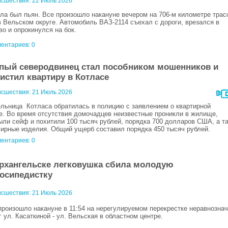
сшествия:
22 Июль 2026
ла был пьян. Все произошло накануне вечером на 706-м километре трас
в Вельском округе. Автомобиль ВАЗ-2114 съехал с дороги, врезался в
во и опрокинулся на бок.
ентариев: 0
пый северодвинец стал пособником мошенников и
истил квартиру в Котласе
сшествия:
21 Июль 2026
льница Котласа обратилась в полицию с заявлением о квартирной
е. Во время отсутствия домочадцев неизвестные проникли в жилище,
ыли сейф и похитили 100 тысяч рублей, порядка 700 долларов США, а т
ирные изделия. Общий ущерб составил порядка 450 тысяч рублей.
ентариев: 0
рхангельске легковушка сбила молодую
осипедистку
сшествия:
21 Июль 2026
произошло накануне в 11:54 на нерегулируемом перекрестке неравнозна
г ул. Касаткиной - ул. Вельская в областном центре.