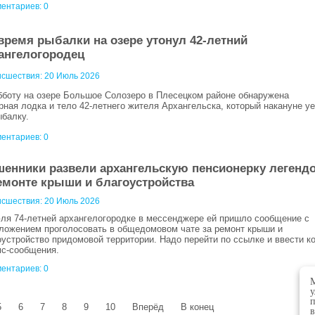
ентариев: 0
время рыбалки на озере утонул 42-летний
ангелогородец
сшествия:
20 Июль 2026
бботу на озере Большое Солозеро в Плесецком районе обнаружена
рная лодка и тело 42-летнего жителя Архангельска, который накануне у
ыбалку.
ентариев: 0
енники развели архангельскую пенсионерку легенд
емонте крыши и благоустройства
сшествия:
20 Июль 2026
ля 74-летней архангелогородке в мессенджере ей пришло сообщение с
ложением проголосовать в общедомовом чате за ремонт крыши и
оустройство придомовой территории. Надо перейти по ссылке и ввести к
мс-сообщения.
ентариев: 0
М
у
п
5
6
7
8
9
10
Вперёд
В конец
в