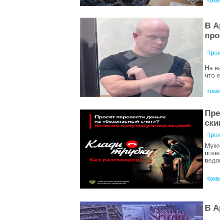
Комм
В А
про
Прои
На в
что 
Комм
Пре
ски
Прои
Мужч
позв
ведо
Комм
В А