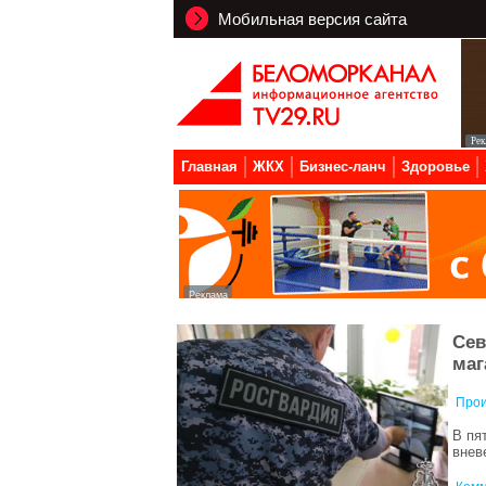
Мобильная версия сайта
Главная
ЖКХ
Бизнес-ланч
Здоровье
Сев
маг
Прои
В пя
внев