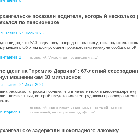
ентариев: 0
рхангельске показали водителя, который несколько 
ехался по пенсионерке
сшествия:
24 Июль 2026
идео видно, что УАЗ ездил взад-вперед по человеку, пока водитель поня
ему мешает. Об этом шокирующем происшествии накануне сообщало БК.
ентариев:
2
последний: "Лицо, лишенное интеллекта....."
тендент на "премию Дарвина": 67-летний северодви
нул мошенникам 10 миллионов
сшествия:
24 Июль 2026
ина рассказал стражам порядка, что в начале июня в мессенджере ему
онил неизвестный, который представился сотрудником правоохранитель
мства.
последний: "[quote name="Solaris"]Мах, он же такой надежно-
ентариев:
6
защищенный, как так, развели деда[/quote]
рхангельске задержали шоколадного лакомку