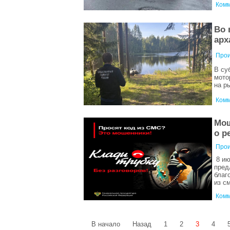
Комм
Во 
арх
Прои
В су
мото
на р
Комм
Мош
о р
Прои
8 ию
пред
благ
из с
Комм
В начало
Назад
1
2
3
4