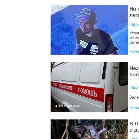
На 
лет
Прои
Утро
мужч
летн
Комм
Неа
пол
Прои
Зале
Комм
В П
в д