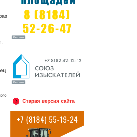
раз
л,
нец
ного
Старая версия сайта