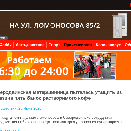
Хобби
Авто-движение
Спорт
Происшествия
Коронавирус
Об
еродвинская матерщинница пыталась утащить из
азина пять банок растворимого кофе
сшествия:
25 Июль 2026
тницу днем на улице Ломоносова в Северодвинске сотрудники
едомственной охраны предотвратили кражу товара из супермаркета.