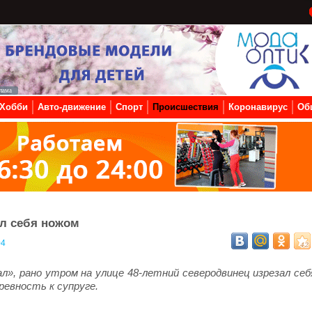
Хобби
Авто-движение
Спорт
Происшествия
Коронавирус
Об
ал себя ножом
04
л», рано утром на улице 48-летний северодвинец изрезал себ
ревность к супруге.