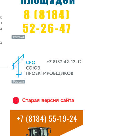
к
а
м
с
Старая версия сайта