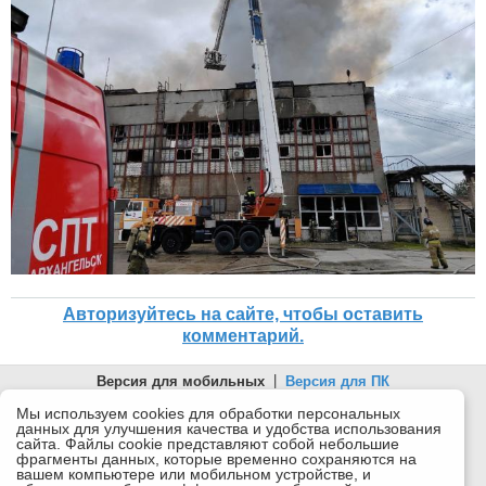
Авторизуйтесь на сайте, чтобы оставить
комментарий.
Версия для мобильных
|
Версия для ПК
© 2026 Беломорканал Северодвинск tv29.ru
Мы используем cookies для обработки персональных
данных для улучшения качества и удобства использования
Joomla!
is Free Software released under the GNU General Public
сайта. Файлы cookie представляют собой небольшие
License.
фрагменты данных, которые временно сохраняются на
вашем компьютере или мобильном устройстве, и
Mobile version by
Mobile Joomla!