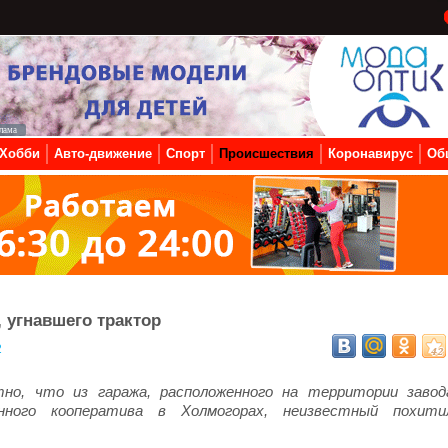
Хобби
Авто-движение
Спорт
Происшествия
Коронавирус
Об
 угнавшего трактор
2
но, что из гаража, расположенного на территории завод
венного кооператива в Холмогорах, неизвестный похити