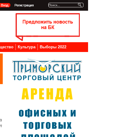
щество
Культура
Выборы 2022
а
л