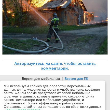
Авторизуйтесь на сайте, чтобы оставить
комментарий.
Версия для мобильных
|
Версия для ПК
© 2026 Беломорканал Северодвинск tv29.ru
Мы используем cookies для обработки персональных
данных для улучшения качества и удобства использования
Joomla!
is Free Software released under the GNU General Public
сайта. Файлы cookie представляют собой небольшие
License.
фрагменты данных, которые временно сохраняются на
вашем компьютере или мобильном устройстве, и
Mobile version by
Mobile Joomla!
обеспечивают более эффективную работу сайта.
Оставаясь на сайте, вы соглашаетесь на сбор таких данных
Desktop Version