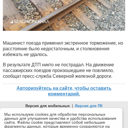
Машинист поезда применил экстренное торможение, но
расстояние было недостаточным, и столкновения
избежать не удалось.
В результате ДТП никто не пострадал. На движение
пассажирских поездов произошедшее не повлияло,
сообщат пресс-служба Северной железной дороги.
Авторизуйтесь на сайте, чтобы оставить
комментарий.
Версия для мобильных
|
Версия для ПК
© 2026 Беломорканал Северодвинск tv29.ru
Мы используем cookies для обработки персональных
данных для улучшения качества и удобства использования
Joomla!
is Free Software released under the GNU General Public
сайта. Файлы cookie представляют собой небольшие
License.
фрагменты данных, которые временно сохраняются на