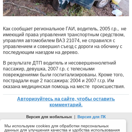
Как сообщает региональное ГАИ, водитель, 2005 г.р., не
имеющий права управления транспортным средством,
управляя автомобилем ВАЗ 21074, не справился с
управлением и совершил съезд с дороги на обочину с
последующим наездом на дерево.
В результате ДТП водитель и несовершеннолетний
пассажир, девушка, 2007 г.р. с телесными
повреждениями были госпитализированы. Кроме того,
пострадали еще 2 пассажира: 2004 и 2007 г.г.р. Им
оказана медицинская помощь на месте происшествия.
Авторизуйтесь на сайте, чтобы оставить
комментарий.
Версия для мобильных
|
Версия для ПК
© 2026 Беломорканал Северодвинск tv29.ru
Мы используем cookies для обработки персональных
данных для улучшения качества и удобства использования
Joomla!
is Free Software released under the GNU General Public