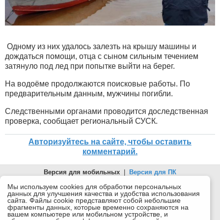
Одному из них удалось залезть на крышу машины и
дождаться помощи, отца с сыном сильным течением
затянуло под лед при попытке выйти на берег.
На водоёме продолжаются поисковые работы. По
предварительным данным, мужчины погибли.
Следственными органами проводится доследственная
проверка, сообщает региональный СУСК.
Авторизуйтесь на сайте, чтобы оставить
комментарий.
Версия для мобильных
|
Версия для ПК
© 2026 Беломорканал Северодвинск tv29.ru
Мы используем cookies для обработки персональных
данных для улучшения качества и удобства использования
Joomla!
is Free Software released under the GNU General Public
сайта. Файлы cookie представляют собой небольшие
License.
фрагменты данных, которые временно сохраняются на
вашем компьютере или мобильном устройстве, и
Mobile version by
Mobile Joomla!