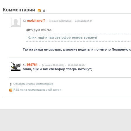
Комментарии
molchanoff
#2
(c нами с 28.09.2015)
24.03.2025 10:47
Цитирую 989764:
блин, ещё и там светофор теперь воткнут(
Так на знаки не смотрят, а многие водители почему-то Полярную 
989764
#1
(c нами с 18.03.2016)
23.03.2025 12:25
блин, ещё и там светофор теперь воткнут(
Обновить список комментариев
RSS лента комментариев этой записи