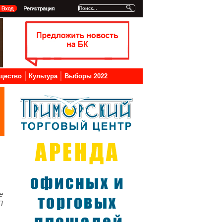
щество
Культура
Выборы 2022
е
П