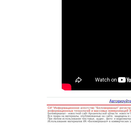
Авторизуйте
СИ "Информационное агентство "Беломорканал" регистр
информационных технологий и массовых коммуникаций (Ро
Беломорканал - новостной сайт Архангельской области: новости
Все права на материалы, опубликованные на сайте, защищены в 
При любом использовании текстовых, аудио-, фото- и видеомате
Использование материалов ИА «Беломорканал» в коммерческих це