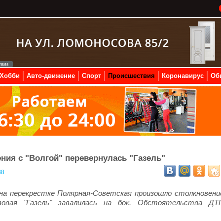
Хобби
Авто-движение
Спорт
Происшествия
Коронавирус
Об
ния с "Волгой" перевернулась "Газель"
38
 на перекрестке Полярная-Советская произошло столкновени
узовая "Газель" завалилась на бок. Обстоятельства ДТ