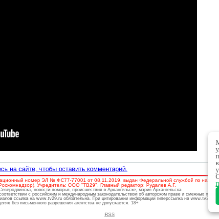
М
у
п
в
сь на сайте, чтобы оставить комментарий.
у
О
ационный номер ЭЛ № ФС77-77001 от 08.11.2019, выдан Федеральной службой по надзору
п
скомнадзор). Учредитель: ООО "ТВ29". Главный редактор: Рудалев А.Г.
 Северодвинска, новости поморья, происшествия в Архангельске, мэрия Архангельска
соответствии с российским и международным законодательством об авторском праве и смежных права
риалов ссылка на www.tv29.ru обязательна. При цитировании информации гиперссылка на www.tv29.ru 
лях без письменного разрешения агентства не допускается. 18+
RSS