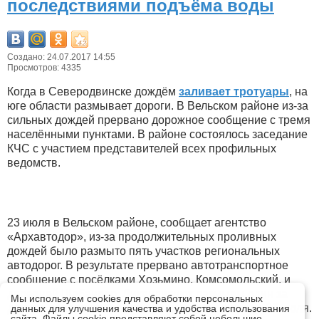
последствиями подъёма воды
Создано: 24.07.2017 14:55
Просмотров: 4335
Когда в Северодвинске дождём
заливает тротуары
, на
юге области размывает дороги. В Вельском районе из-за
сильных дождей прервано дорожное сообщение с тремя
населёнными пунктами. В районе состоялось заседание
КЧС с участием представителей всех профильных
ведомств.
23 июля в Вельском районе, сообщает агентство
«Архавтодор», из-за продолжительных проливных
дождей было размыто пять участков региональных
автодорог. В результате прервано автотранспортное
сообщение с посёлками Хозьмино, Комсомольский, и
деревней Шабаново. Ликвидируют размывы один за
Мы используем cookies для обработки персональных
другим, завершить работы планируется в среду, 26 июля.
данных для улучшения качества и удобства использования
сайта. Файлы cookie представляют собой небольшие