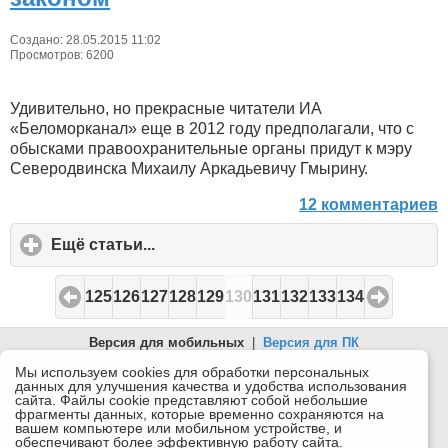
Создано: 28.05.2015 11:02
Просмотров: 6200
Удивительно, но прекрасные читатели ИА
«Беломорканал» еще в 2012 году предполагали, что с
обысками правоохранительные органы придут к мэру
Северодвинска Михаилу Аркадьевичу Гмырину.
12 комментариев
Ещё статьи...
click
to
expand
125
126
127
128
129
130
131
132
133
134
contents
Версия для мобильных
|
Версия для ПК
© 2026 Беломорканал Северодвинск tv29.ru
Мы используем cookies для обработки персональных
данных для улучшения качества и удобства использования
Joomla!
is Free Software released under the GNU General Public
сайта. Файлы cookie представляют собой небольшие
License.
фрагменты данных, которые временно сохраняются на
вашем компьютере или мобильном устройстве, и
Mobile version by
Mobile Joomla!
обеспечивают более эффективную работу сайта.