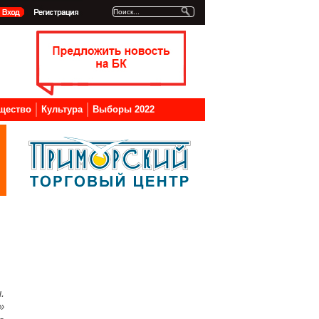
щество
Культура
Выборы 2022
.
»