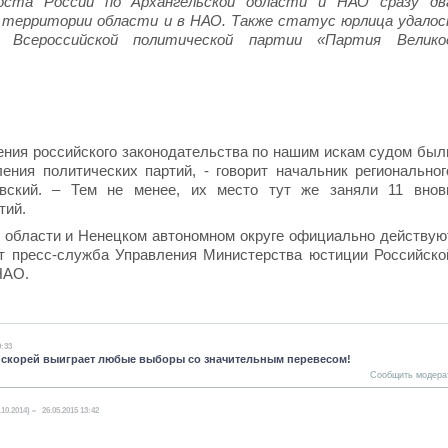
нюста России по Архангельской области и НАО сразу дв
 территории области и в НАО. Также статус юрлица удалос
ю Всероссийской политической партии «Партия Велико
шения российского законодательства по нашим искам судом был
ения политических партий, - говорит начальник региональног
вский. – Тем не менее, их место тут же заняли 11 внов
тий.
й области и Ненецком автономном округе официально действую
т пресс-служба Управления Министерства юстиции Российско
НАО.
9:33
 скорей выиграет любые выборы со значительным перевесом!
Сообщить модера
.10.2014)
26.05.2015 13:42