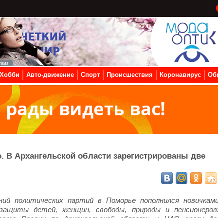
Хобби
Авто-движение
Спорт
Происшествия
Коронавирус
Об
. В Архангельской области зарегистрированы две
ний политических партий в Поморье пополнился новичками
защиты детей, женщин, свободы, природы и пенсионеров