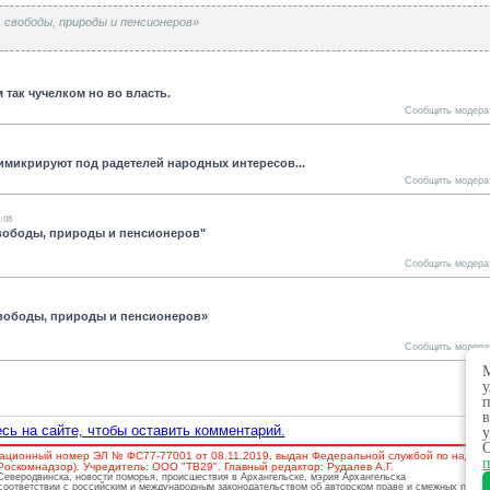
 свободы, природы и пенсионеров»
так чучелком но во власть.
Сообщить модера
имикрируют под радетелей народных интересов...
Сообщить модера
1:08
свободы, природы и пенсионеров"
Сообщить модера
свободы, природы и пенсионеров»
Сообщить модера
М
у
п
в
сь на сайте, чтобы оставить комментарий.
у
О
ационный номер ЭЛ № ФС77-77001 от 08.11.2019, выдан Федеральной службой по надзору
п
скомнадзор). Учредитель: ООО "ТВ29". Главный редактор: Рудалев А.Г.
 Северодвинска, новости поморья, происшествия в Архангельске, мэрия Архангельска
соответствии с российским и международным законодательством об авторском праве и смежных права