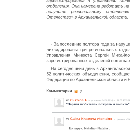
зарегистрировала в управлении Ми
отделения. Она намерена работать на
получить региональному отделени
Отечество» в Архангельской области.
- За последние полтора года за нару
ликвидированы три региональных отдел
Управления Минюста Сергей Михайло
зарегистрированных отделений политпар
На сегодняшний день в Архангельско
52 политических объединения, сообщае
Федерации по Архангельской области и 
Комментарии
Снятков А
#5
(c нами с 24.10.2014)
26.05.2015 1
"Партия любителей пожрать и выпить"
Galina-Krasnova-vkontakte
#4
(c нами с 15
Цитирую Natalia - Natalia :