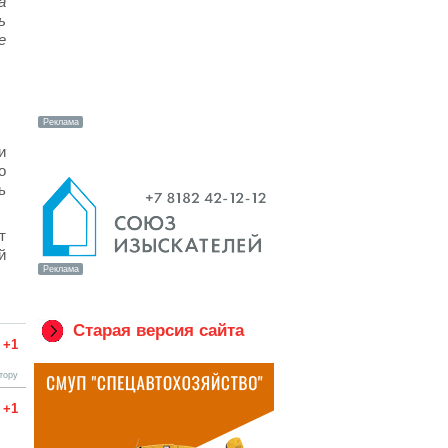
а
ь
е
и
о
ь
т
й
Старая версия сайта
+1
тору
+1