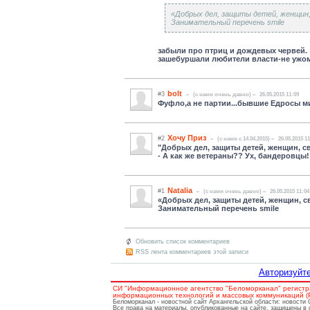
«Добрых дел, защиты детей, женщин,
Занимательный перечень smile
забыли про птриц и дождевых червей.
зашебуршали любители власти-не ужом 
bolt
#3
(c нами очень давно)
26.05.2015 11:09
Фуфло,а не партии...бывшие Едросы м
Хочу Приз
#2
(c нами с 14.04.2015)
26.05.2015 1
"Добрых дел, защиты детей, женщин, 
- А как же ветераны?? Ух, бандеровцы!
Natalia
#1
(c нами очень давно)
26.05.2015 11:04
«Добрых дел, защиты детей, женщин, 
Занимательный перечень smile
Обновить список комментариев
RSS лента комментариев этой записи
Авторизуйте
СИ "Информационное агентство "Беломорканал" регистр
информационных технологий и массовых коммуникаций (Ро
Беломорканал - новостной сайт Архангельской области: новости
Все права на материалы, опубликованные на сайте, защищены в 