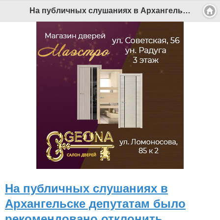
На публичных слушаниях в Архангельске депутатам было рекомендовано отклонить введение должности сити-менеджера - Беломорканал Северодвинск tv29.ru
На публичных слушаниях в
Архангельске депутатам было
рекомендовано отклонить