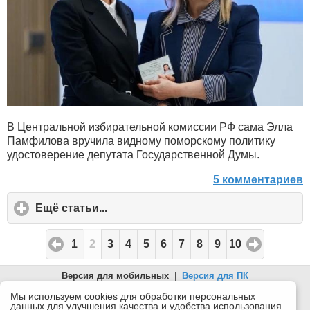
В Центральной избирательной комиссии РФ сама Элла
Памфилова вручила видному поморскому политику
удостоверение депутата Государственной Думы.
5 комментариев
Ещё статьи...
click
to
expand
1
2
3
4
5
6
7
8
9
10
contents
Версия для мобильных
|
Версия для ПК
© 2026 Беломорканал Северодвинск tv29.ru
Мы используем cookies для обработки персональных
данных для улучшения качества и удобства использования
Joomla!
is Free Software released under the GNU General Public