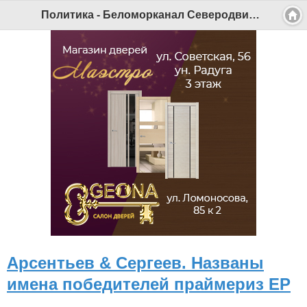
Политика - Беломорканал Северодвинск tv29.ru
Арсентьев & Сергеев. Названы
имена победителей праймериз ЕР